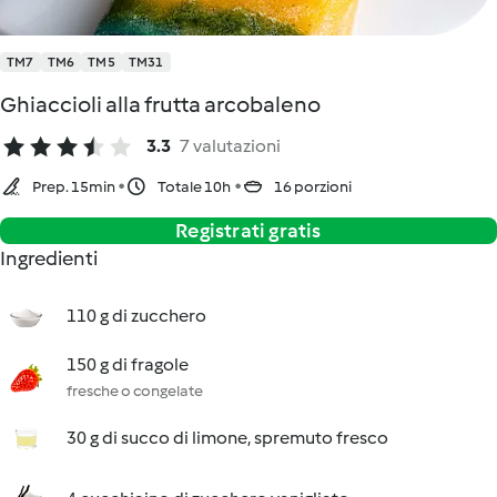
TM7
TM6
TM5
TM31
Ghiaccioli alla frutta arcobaleno
3.3
7 valutazioni
Prep. 15min
Totale 10h
16 porzioni
Registrati gratis
Ingredienti
110 g di zucchero
150 g di fragole
fresche o congelate
30 g di succo di limone, spremuto fresco