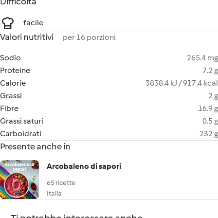
Difficoltà
facile
Valori nutritivi
per 16 porzioni
Sodio
265.4 mg
Proteine
7.2 g
Calorie
3838.4 kJ / 917.4 kcal
Grassi
2 g
Fibre
16.9 g
Grassi saturi
0.5 g
Carboidrati
232 g
Presente anche in
Arcobaleno di sapori
65 ricette
Italia