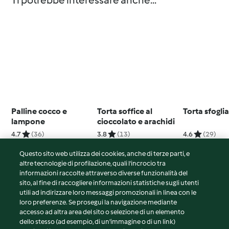
Ti potrebbe interessare anche...
Palline cocco e
Torta soffice al
Torta sfoglia
lampone
cioccolato e arachidi
4.7
(36)
3.8
(13)
4.6
(29)
Questo sito web utilizza dei cookies, anche di terze parti, e
altre tecnologie di profilazione, quali l’incrocio tra
informazioni raccolte attraverso diverse funzionalità del
sito, al fine di raccogliere informazioni statistiche sugli utenti
© Copyright 2026
utili ad indirizzare loro messaggi promozionali in linea con le
loro preferenze. Se prosegui la navigazione mediante
Termini del servizio
accesso ad altra area del sito o selezione di un elemento
Informativa sulla privacy
dello stesso (ad esempio, di un'immagine o di un link)