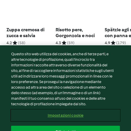
Zuppa cremosa di
Risotto pere,
Spätzle agli
zucca e salvia
Gorgonzola e noci
con panna e
4.2
(58)
4.3
(59)
4.9
(179)
Questo sito web utilizza dei cookies, anche di terze parti, e
altre tecnologie di profilazione, quali l’incrocio tra
informazioni raccolte attraverso diverse funzionalità del
sito, al fine di raccogliere informazioni statistiche sugli utenti
© Copyright 2026
utili ad indirizzare loro messaggi promozionali in linea con le
loro preferenze. Se prosegui la navigazione mediante
Termini del servizio
accesso ad altra area del sito o selezione di un elemento
Informativa sulla privacy
dello stesso (ad esempio, di un'immagine o di un link)
Avvertenze generali
manifesti il tuo consenso all'uso dei cookies e delle altre
tecnologie di profilazione impiegate dal sito.
Note legali
Cookie
Impostazioni cookie
Contenuto del rapporto
Recesso dal contratto