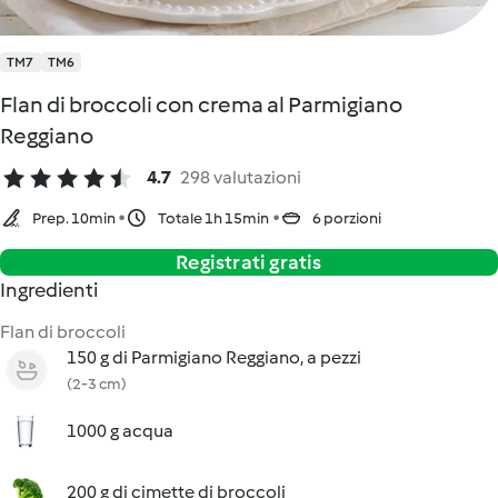
TM7
TM6
Flan di broccoli con crema al Parmigiano
Reggiano
4.7
298 valutazioni
Prep. 10min
Totale 1h 15min
6 porzioni
Registrati gratis
Ingredienti
Flan di broccoli
150 g di Parmigiano Reggiano, a pezzi
(2-3 cm)
1000 g acqua
200 g di cimette di broccoli