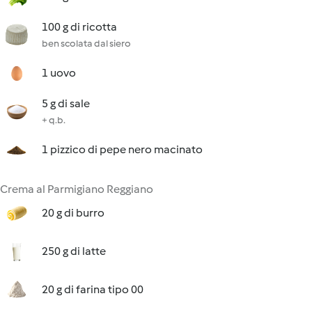
100 g di ricotta
ben scolata dal siero
1 uovo
5 g di sale
+ q.b.
1 pizzico di pepe nero macinato
Crema al Parmigiano Reggiano
20 g di burro
250 g di latte
20 g di farina tipo 00