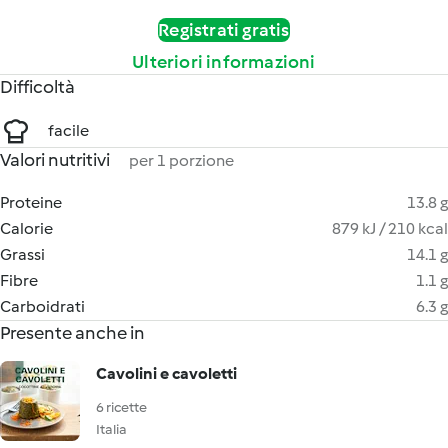
Registrati gratis
Ulteriori informazioni
Difficoltà
facile
Valori nutritivi
per 1 porzione
Proteine
13.8 g
Calorie
879 kJ / 210 kcal
Grassi
14.1 g
Fibre
1.1 g
Carboidrati
6.3 g
Presente anche in
Cavolini e cavoletti
6 ricette
Italia