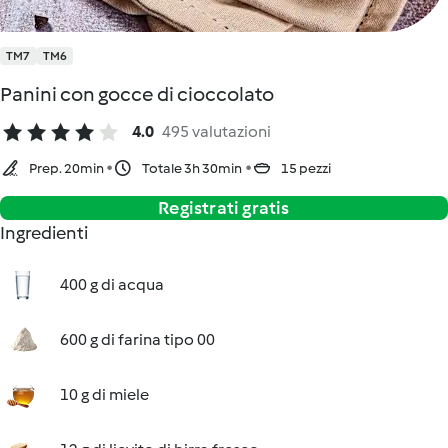
TM7
TM6
Panini con gocce di cioccolato
4.0
495 valutazioni
Prep. 20min
Totale 3h 30min
15 pezzi
Registrati gratis
Ingredienti
400 g di acqua
600 g di farina tipo 00
10 g di miele