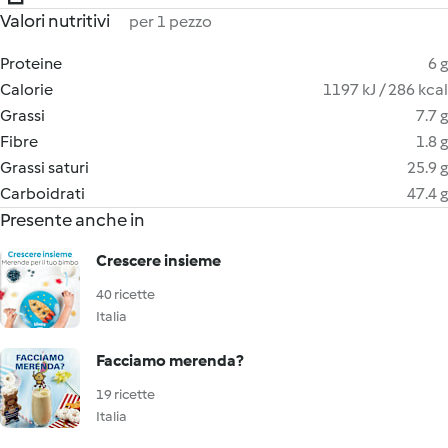
Valori nutritivi
per 1 pezzo
Proteine
6 g
Calorie
1197 kJ / 286 kcal
Grassi
7.7 g
Fibre
1.8 g
Grassi saturi
25.9 g
Carboidrati
47.4 g
Presente anche in
Crescere insieme
40 ricette
Italia
Facciamo merenda?
19 ricette
Italia