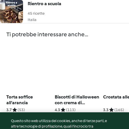
Rientro a scuola
45 ricette
Italia
Ti potrebbe interessare anche...
Torta soffice
Biscotti di Halloween
Crostata all
all'arancia
con crema di
cioccolato
3.7
(53)
4.3
(113)
3.3
(165)
Questo sito web utilizza dei cookies, anche di terze parti, e
altre tecnologie di profilazione, quali l’incrocio tra