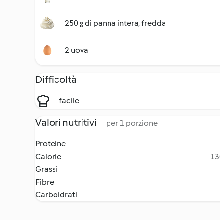
250 g di panna intera, fredda
2 uova
Difficoltà
facile
Valori nutritivi
per 1 porzione
Proteine
Calorie
13
Grassi
Fibre
Carboidrati