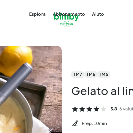
Esplora
Abbonamento
Aiuto
TM7
TM6
TM5
Gelato al l
3.8
6 valu
Prep. 10min