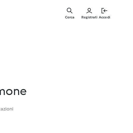
Vai
al
Cerca
Registrati
Accedi
contenut
principal
imone
tazioni