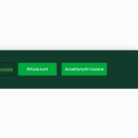
 cookie
Rifiuta tutti
Accetta tutti i cookie
arancio
Torta al cioccolato e croccante