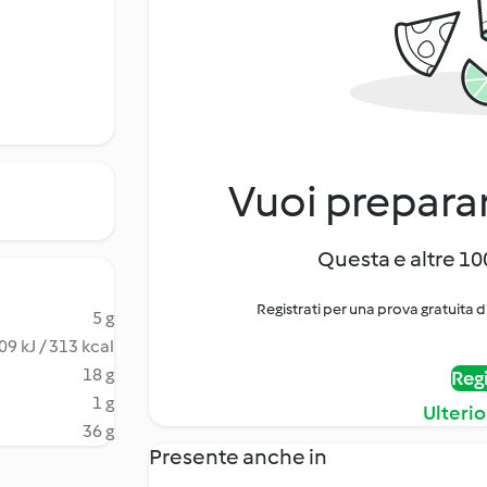
Vuoi preparar
Questa e altre 100
Registrati per una prova gratuita d
5 g
09 kJ / 313 kcal
18 g
Regi
1 g
Ulterio
36 g
Presente anche in