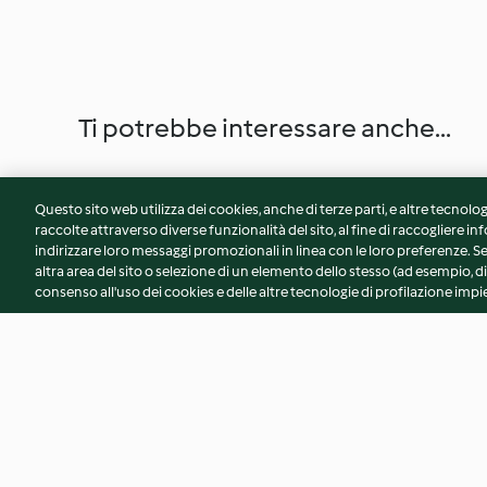
Ti potrebbe interessare anche...
Questo sito web utilizza dei cookies, anche di terze parti, e altre tecnolog
raccolte attraverso diverse funzionalità del sito, al fine di raccogliere inf
indirizzare loro messaggi promozionali in linea con le loro preferenze.
altra area del sito o selezione di un elemento dello stesso (ad esempio, di
consenso all'uso dei cookies e delle altre tecnologie di profilazione impie
Panini per hamburger
Glassa di zucchero