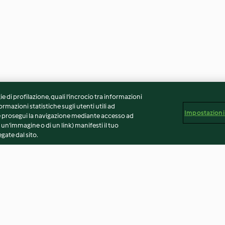
ie di profilazione, quali l’incrocio tra informazioni
ormazioni statistiche sugli utenti utili ad
Impostazioni
 Se prosegui la navigazione mediante accesso ad
 un'immagine o di un link) manifesti il tuo
gate dal sito.
Pasta di zucchero
Pastiera fiori d'