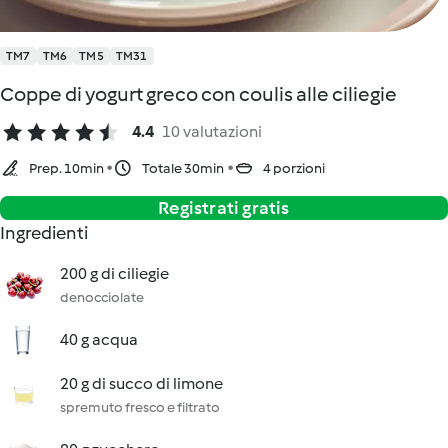
TM7
TM6
TM5
TM31
Coppe di yogurt greco con coulis alle ciliegie
4.4
10 valutazioni
Prep. 10min
Totale 30min
4 porzioni
Registrati gratis
Ingredienti
200 g di ciliegie
denocciolate
40 g acqua
20 g di succo di limone
spremuto fresco e filtrato