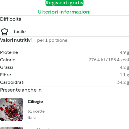
Registrati gratis
Ulteriori informazioni
Difficoltà
facile
Valori nutritivi
per 1 porzione
Proteine
4.9 g
Calorie
776.4 kJ / 185.4 kcal
Grassi
4.2 g
Fibre
1.1 g
Carboidrati
34.2 g
Presente anche in
Ciliegie
51 ricette
Italia