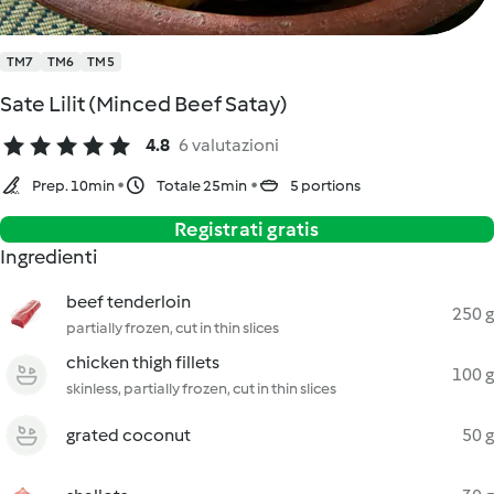
TM7
TM6
TM5
Sate Lilit (Minced Beef Satay)
4.8
6 valutazioni
Prep. 10min
Totale 25min
5 portions
Registrati gratis
Ingredienti
beef tenderloin
250 g
partially frozen, cut in thin slices
chicken thigh fillets
100 g
skinless, partially frozen, cut in thin slices
grated coconut
50 g