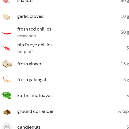
shallots
30 g
garlic cloves
10 g
fresh red chillies
30 g
deseeded
bird's eye chillies
3
(cili padi)
fresh ginger
15 g
fresh galangal
15 g
kaffir lime leaves
3
ground coriander
½ tsp
candlenuts
3