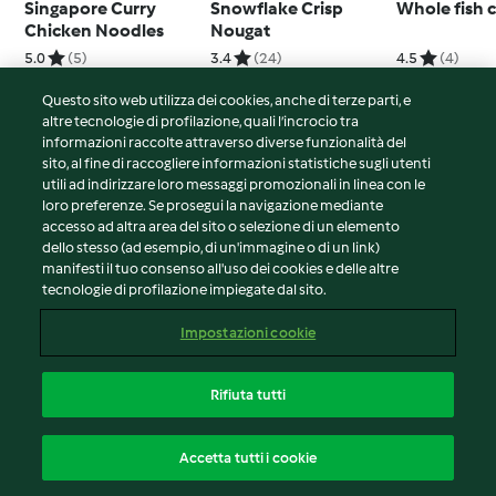
Singapore Curry
Snowflake Crisp
Whole fish 
Chicken Noodles
Nougat
5.0
(5)
3.4
(24)
4.5
(4)
Questo sito web utilizza dei cookies, anche di terze parti, e
altre tecnologie di profilazione, quali l’incrocio tra
informazioni raccolte attraverso diverse funzionalità del
sito, al fine di raccogliere informazioni statistiche sugli utenti
© Copyright 2026
utili ad indirizzare loro messaggi promozionali in linea con le
loro preferenze. Se prosegui la navigazione mediante
Termini del servizio
accesso ad altra area del sito o selezione di un elemento
Informativa sulla privacy
dello stesso (ad esempio, di un'immagine o di un link)
Avvertenze generali
manifesti il tuo consenso all'uso dei cookies e delle altre
tecnologie di profilazione impiegate dal sito.
Note legali
Cookie
Impostazioni cookie
Contenuto del rapporto
Recesso dal contratto
Rifiuta tutti
Dichiarazione di accessibilità
Italiano
Accetta tutti i cookie