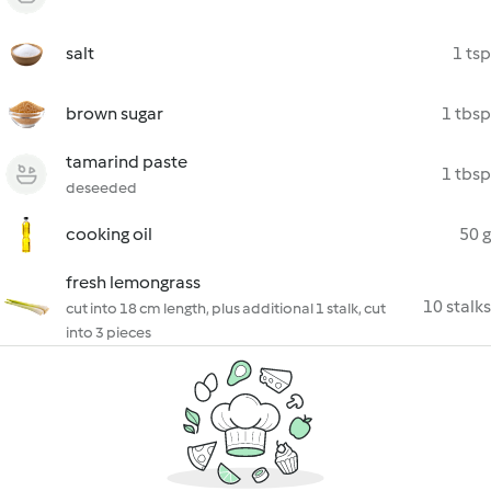
salt
1 tsp
brown sugar
1 tbsp
tamarind paste
1 tbsp
deseeded
cooking oil
50 g
fresh lemongrass
10 stalks
cut into 18 cm length, plus additional 1 stalk, cut
into 3 pieces