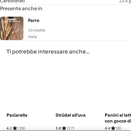
Carboidrati
23.4 g
Presente anche in
Farro
10 ricette
Italia
Ti potrebbe interessare anche...
Paciarella
Strüdel all'uva
Panini al latt
con gocce d
cioccolato
4.1
(28)
3.8
(17)
4.4
(8)