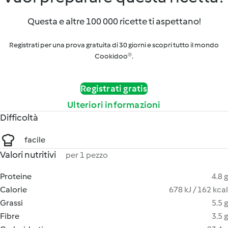
Questa e altre 100 000 ricette ti aspettano!
Registrati per una prova gratuita di 30 giorni e scopri tutto il mondo
Cookidoo®.
Registrati gratis
Ulteriori informazioni
Difficoltà
facile
Valori nutritivi
per 1 pezzo
Proteine
4.8 g
Calorie
678 kJ / 162 kcal
Grassi
5.5 g
Fibre
3.5 g