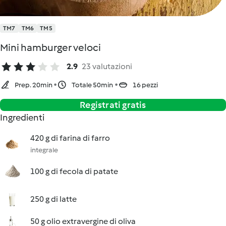
TM7
TM6
TM5
Mini hamburger veloci
2.9
23 valutazioni
Prep. 20min
Totale 50min
16 pezzi
Registrati gratis
Ingredienti
420 g di farina di farro
integrale
100 g di fecola di patate
250 g di latte
50 g olio extravergine di oliva