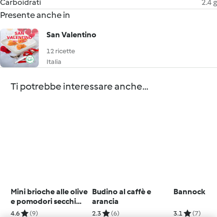
Carboidrati
2.4 g
Presente anche in
San Valentino
12 ricette
Italia
Ti potrebbe interessare anche...
Mini brioche alle olive
Budino al caffè e
Bannock
e pomodori secchi
arancia
(vegan)
4.6
(9)
2.3
(6)
3.1
(7)