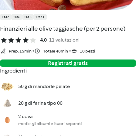
TM7
TM6
TM5
TM31
Finanzieri alle olive taggiasche (per 2 persone)
4.0
11 valutazioni
Prep. 15min
Totale 40min
10 pezzi
Registrati gratis
Ingredienti
50 g di mandorle pelate
20 g di farina tipo 00
2 uova
medie, gli albumi e i tuorli separati