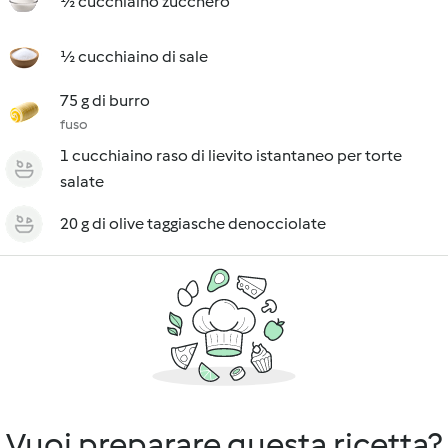
½ cucchiaino zucchero
½ cucchiaino di sale
75 g di burro
fuso
1 cucchiaino raso di lievito istantaneo per torte
salate
20 g di olive taggiasche denocciolate
Vuoi preparare questa ricetta?