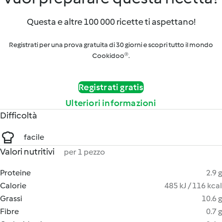
Questa e altre 100 000 ricette ti aspettano!
Registrati per una prova gratuita di 30 giorni e scopri tutto il mondo
Cookidoo®.
Registrati gratis
Ulteriori informazioni
Difficoltà
facile
Valori nutritivi
per 1 pezzo
Proteine
2.9 g
Calorie
485 kJ / 116 kcal
Grassi
10.6 g
Fibre
0.7 g