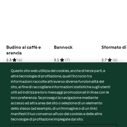
Budino al caffè e
Bannock
Sformato di
arancia
2.3
(6)
3.1
(7)
2.7
(6)
Questo sito web utilizza dei cookies, anche di terze parti, e
altre tecnologie di profilazione, quali l’incrocio tra
informazioni raccolte attraverso diverse funzionalità del
sito, al fine di raccogliere informazioni statistiche sugli utenti
© Copyright 2026
utili ad indirizzare loro messaggi promozionali in linea con le
loro preferenze. Se prosegui la navigazione mediante
Termini del servizio
accesso ad altra area del sito o selezione di un elemento
Informativa sulla privacy
dello stesso (ad esempio, di un'immagine o di un link)
Avvertenze generali
manifesti il tuo consenso all'uso dei cookies e delle altre
tecnologie di profilazione impiegate dal sito.
Note legali