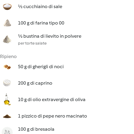
½ cucchiaino di sale
100 g di farina tipo 00
½ bustina di lievito in polvere
per torte salate
Ripieno
50 g di gherigli di noci
200 g di caprino
10 g di olio extravergine di oliva
1 pizzico di pepe nero macinato
100 g di bresaola