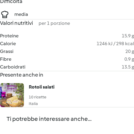
Difficoltà
media
Valori nutritivi
per 1 porzione
Proteine
15.9 g
Calorie
1246 kJ / 298 kcal
Grassi
20 g
Fibre
0.9 g
Carboidrati
13.5 g
Presente anche in
Rotoli salati
10 ricette
Italia
Ti potrebbe interessare anche...