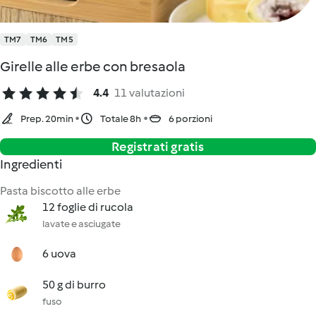
TM7
TM6
TM5
Girelle alle erbe con bresaola
4.4
11 valutazioni
Prep. 20min
Totale 8h
6 porzioni
Registrati gratis
Ingredienti
Pasta biscotto alle erbe
12 foglie di rucola
lavate e asciugate
6 uova
50 g di burro
fuso