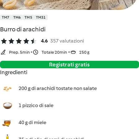
TM7
TM6
TM5
TM31
Burro di arachidi
4.6
357 valutazioni
Prep. 5min
Totale 20min
250 g
Registrati gratis
Ingredienti
200 g di arachidi tostate non salate
1 pizzico di sale
40 g di miele