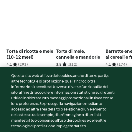
Torta di ricotta e mele
Torta di mele,
Barrette en
(10-12 mesi)
cannella e mandorle
ai cereali e 
secca
4.1
(293)
3.5
(312)
4.1
(174)
Questo sito web utilizza dei cookies, anche di terze parti, e
altre tecnologie di profilazione, quali l’incrocio tra
informazioni raccolte attraverso diverse funzionalità del
sito, al fine di raccogliere informazioni statistiche sugli utenti
© Copyright 2026
utili ad indirizzare loro messaggi promozionali in linea con le
loro preferenze. Se prosegui la navigazione mediante
Termini del servizio
accesso ad altra area del sito o selezione di un elemento
Informativa sulla privacy
dello stesso (ad esempio, di un'immagine o di un link)
Avvertenze generali
manifesti il tuo consenso all'uso dei cookies e delle altre
tecnologie di profilazione impiegate dal sito.
Note legali