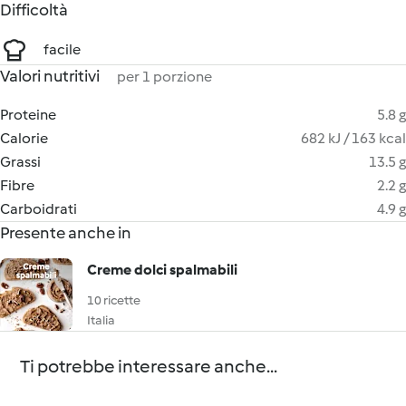
Difficoltà
facile
Valori nutritivi
per 1 porzione
Proteine
5.8 g
Calorie
682 kJ / 163 kcal
Grassi
13.5 g
Fibre
2.2 g
Carboidrati
4.9 g
Presente anche in
Creme dolci spalmabili
10 ricette
Italia
Ti potrebbe interessare anche...