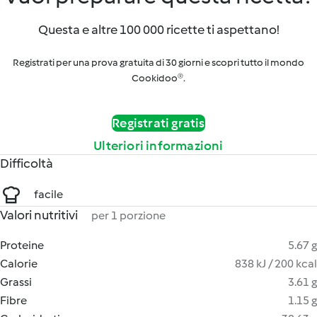
Questa e altre 100 000 ricette ti aspettano!
Registrati per una prova gratuita di 30 giorni e scopri tutto il mondo
Cookidoo®.
Registrati gratis
Ulteriori informazioni
Difficoltà
facile
Valori nutritivi
per 1 porzione
Proteine
5.67 g
Calorie
838 kJ / 200 kcal
Grassi
3.61 g
Fibre
1.15 g