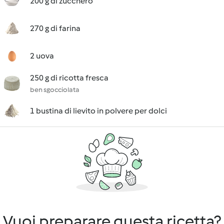
200 g di zucchero
270 g di farina
2 uova
250 g di ricotta fresca
ben sgocciolata
1 bustina di lievito in polvere per dolci
Vuoi preparare questa ricetta?