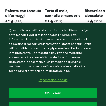
Polenta con fonduta
Torta di mele,
Biscotti con
di formaggi
cannella e mandorle
cioccolato
4.7
(189)
3.5
(312)
4.6
(210)
Questo sito web utilizza dei cookies, anche di terze parti, e
altre tecnologie di profilazione, quali l’incrocio tra
informazioni raccolte attraverso diverse funzionalità del
sito, al fine di raccogliere informazioni statistiche sugli utenti
© Copyright 2026
utili ad indirizzare loro messaggi promozionali in linea con le
loro preferenze. Se prosegui la navigazione mediante
Termini del servizio
accesso ad altra area del sito o selezione di un elemento
Informativa sulla privacy
dello stesso (ad esempio, di un'immagine o di un link)
Avvertenze generali
manifesti il tuo consenso all'uso dei cookies e delle altre
tecnologie di profilazione impiegate dal sito.
Note legali
Cookie
Impostazioni cookie
Contenuto del rapporto
Recesso dal contratto
Rifiuta tutti
Dichiarazione di accessibilità