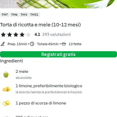
TM7
TM6
TM5
TM31
Torta di ricotta e mele (10-12 mesi)
4.1
293 valutazioni
Prep. 15min
Totale 45min
12 fette
Registrati gratis
Ingredienti
2 mele
sbucciate
1 limone, preferibilmente biologico
la scorza (senza la parte bianca) e il succo
1 pezzo di scorza di limone