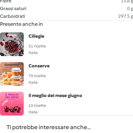
Fibre
15.8 g
Grassi saturi
0 g
Carboidrati
297.5 g
Presente anche in
Ciliegie
51 ricette
Italia
Conserve
70 ricette
Italia
Il meglio del mese giugno
10 ricette
Italia
Ti potrebbe interessare anche...