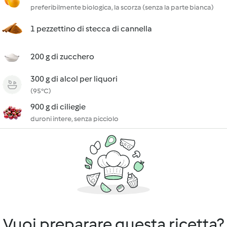
preferibilmente biologica, la scorza (senza la parte bianca)
1 pezzettino di stecca di cannella
200 g di zucchero
300 g di alcol per liquori
(95°C)
900 g di ciliegie
duroni intere, senza picciolo
Vuoi preparare questa ricetta?