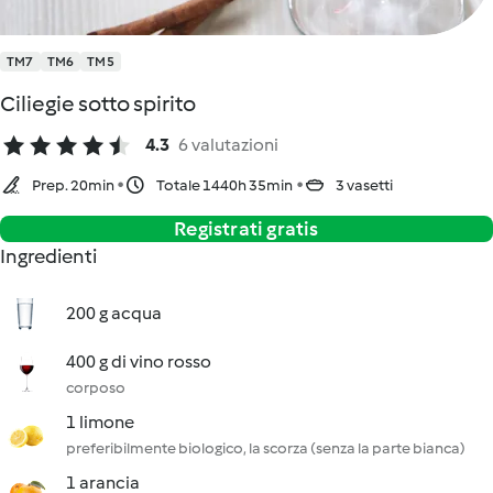
TM7
TM6
TM5
Ciliegie sotto spirito
4.3
6 valutazioni
Prep. 20min
Totale 1440h 35min
3 vasetti
Registrati gratis
Ingredienti
200 g acqua
400 g di vino rosso
corposo
1 limone
preferibilmente biologico, la scorza (senza la parte bianca)
1 arancia