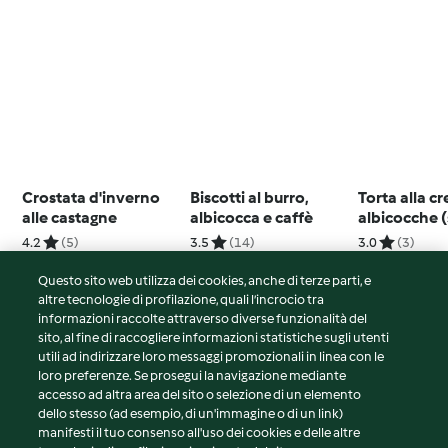
Crostata d'inverno
Biscotti al burro,
Torta alla c
alle castagne
albicocca e caffè
albicocche 
glutine)
4.2
(5)
3.5
(14)
3.0
(3)
Questo sito web utilizza dei cookies, anche di terze parti, e
altre tecnologie di profilazione, quali l’incrocio tra
informazioni raccolte attraverso diverse funzionalità del
sito, al fine di raccogliere informazioni statistiche sugli utenti
© Copyright 2026
utili ad indirizzare loro messaggi promozionali in linea con le
loro preferenze. Se prosegui la navigazione mediante
Termini del servizio
accesso ad altra area del sito o selezione di un elemento
Informativa sulla privacy
dello stesso (ad esempio, di un'immagine o di un link)
Avvertenze generali
manifesti il tuo consenso all'uso dei cookies e delle altre