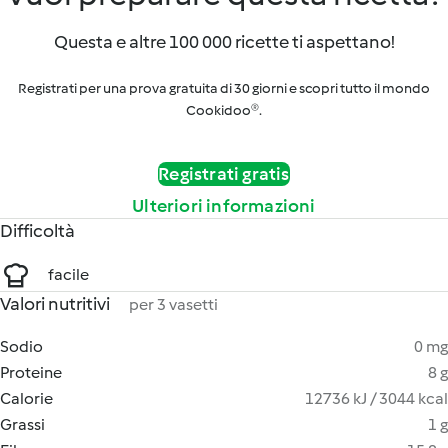
Questa e altre 100 000 ricette ti aspettano!
Registrati per una prova gratuita di 30 giorni e scopri tutto il mondo
Cookidoo®.
Registrati gratis
Ulteriori informazioni
Difficoltà
facile
Valori nutritivi
per 3 vasetti
Sodio
0 mg
Proteine
8 g
Calorie
12736 kJ / 3044 kcal
Grassi
1 g