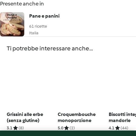
Presente anche in
Pane e panini
61 ricette
Italia
Ti potrebbe interessare anche...
Grissini alle erbe
Croquembouche
Biscotti integ
(senza glutine)
monoporzione
mandorle
3.1
(8)
5.0
(2)
4.1
(44)