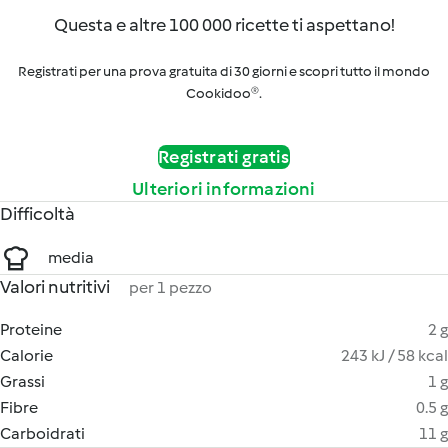
Questa e altre 100 000 ricette ti aspettano!
Registrati per una prova gratuita di 30 giorni e scopri tutto il mondo
Cookidoo®.
Registrati gratis
Ulteriori informazioni
Difficoltà
media
Valori nutritivi
per 1 pezzo
Proteine
2 g
Calorie
243 kJ / 58 kcal
Grassi
1 g
Fibre
0.5 g
Carboidrati
11 g