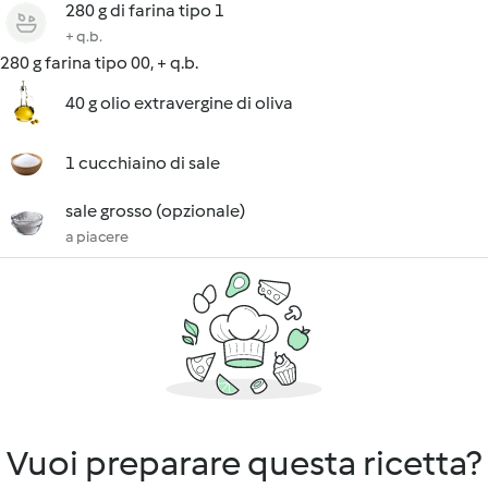
280 g di farina tipo 1
+ q.b.
280 g farina tipo 00, + q.b.
40 g olio extravergine di oliva
1 cucchiaino di sale
sale grosso (opzionale)
a piacere
Vuoi preparare questa ricetta?