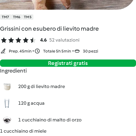
TM7
TM6
TM5
Grissini con esubero di lievito madre
4.6
52 valutazioni
Prep. 45min
Totale 5h 5min
30 pezzi
Registrati gratis
Ingredienti
200 g di lievito madre
120 g acqua
1 cucchiaino di malto di orzo
1 cucchiaino di miele