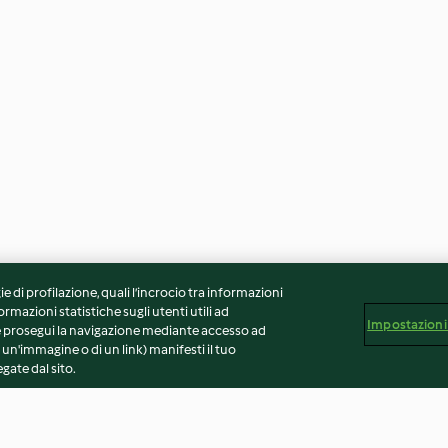
ie di profilazione, quali l’incrocio tra informazioni
ormazioni statistiche sugli utenti utili ad
Impostazioni
 Se prosegui la navigazione mediante accesso ad
 un'immagine o di un link) manifesti il tuo
gate dal sito.