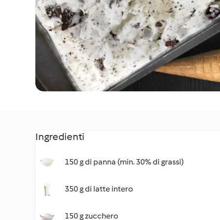
Ingredienti
150 g di panna (min. 30% di grassi)
350 g di latte intero
150 g zucchero