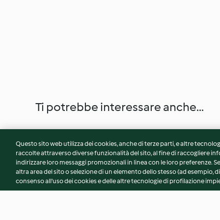
Ti potrebbe interessare anche...
Questo sito web utilizza dei cookies, anche di terze parti, e altre tecnolog
raccolte attraverso diverse funzionalità del sito, al fine di raccogliere inf
indirizzare loro messaggi promozionali in linea con le loro preferenze.
altra area del sito o selezione di un elemento dello stesso (ad esempio, di
consenso all'uso dei cookies e delle altre tecnologie di profilazione impie