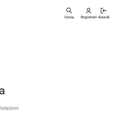
Vai
al
Cerca
Registrati
Accedi
contenut
principal
la
lutazioni