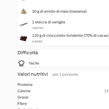
20 g di amido di mais (maizena)
1 stecca di vaniglia
i semini
120 g di cioccolato fondente (70% di cacao
a pezzi
Difficoltà
facile
Valori nutritivi
per 1 porzione
Proteine
Calorie
13
Grassi
Fibre