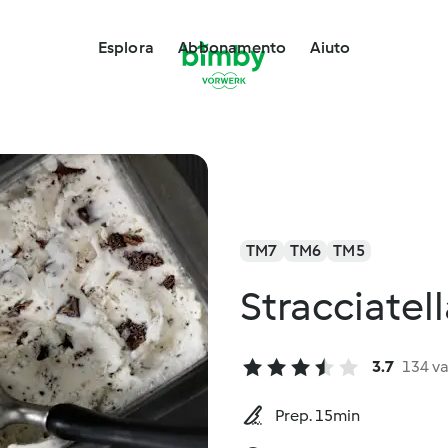
Esplora
Abbonamento
Aiuto
TM7
TM6
TM5
Stracciatel
3.7
134 va
Prep. 15min