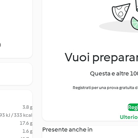
)
Vuoi preparar
Questa e altre 100
Registrati per una prova gratuita d
Regi
3.8 g
93 kJ / 333 kcal
Ulterio
17.6 g
Presente anche in
1.6 g