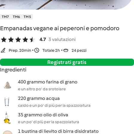
TM7
TM6
TM5
Empanadas vegane ai peperoni e pomodoro
4.7
3 valutazioni
Prep. 20min
Totale 2h
24 pezzi
Registrati gratis
Ingredienti
400 grammo farina di grano
e un altro po' da srotolare
220 grammo acqua
caldo e un po' di più per la spazzolatura
35 grammo olio di oliva
e un po' di più per la spazzolatura
1 bustina di lievito di birra disidratato