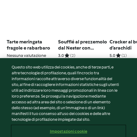
Tarte meringata
Soufflé al prezzemolo
Cracker al b
fragole e rabarbaro
dal Nester con
d’arachidi
insalata di verdure
Nessuna valutazione
3.0
(2)
5.0
(1)
crude
Questo sito web utilizza dei cookies, anche di terze parti, e
altre tecnologie di profilazione, quali l’incrocio tra
informazioni raccolte attraverso diverse funzionalità del
sito, al fine di raccogliere informazioni statistiche sugli utenti
© Copyright 2026
utili ad indirizzare loro messaggi promozionali in linea con le
loro preferenze. Se prosegui la navigazione mediante
Termini del servizio
accesso ad altra area del sito o selezione di un elemento
Informativa sulla privacy
dello stesso (ad esempio, di un'immagine o di un link)
Avvertenze generali
manifesti il tuo consenso all'uso dei cookies e delle altre
tecnologie di profilazione impiegate dal sito.
Note legali
Cookie
Impostazioni cookie