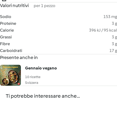
Valori nutritivi
per 1 pezzo
Sodio
153 mg
Proteine
3 g
Calorie
396 kJ / 95 kcal
Grassi
3 g
Fibre
3 g
Carboidrati
17 g
Presente anche in
Gennaio vegano
10 ricette
Svizzera
Ti potrebbe interessare anche...