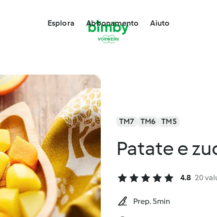
Esplora
Abbonamento
Aiuto
TM7
TM6
TM5
Patate e zu
4.8
20 val
Prep. 5min