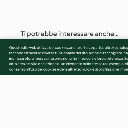
Ti potrebbe interessare anche...
Questo sito web utilizza dei cookies, anche di terze parti, e altre tecnolog
raccolte attraverso diverse funzionalità del sito, al fine di raccogliere inf
indirizzare loro messaggi promozionali in linea con le loro preferenze.
altra area del sito o selezione di un elemento dello stesso (ad esempio, di
consenso all'uso dei cookies e delle altre tecnologie di profilazione impie
Petti di pollo al vapore
Filetti di pesce al 