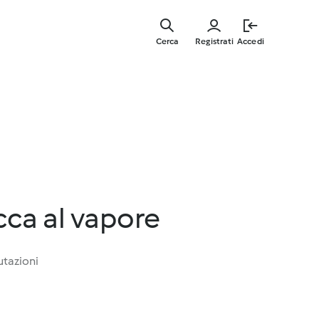
Vai
al
Cerca
Registrati
Accedi
contenut
principal
cca al vapore
utazioni