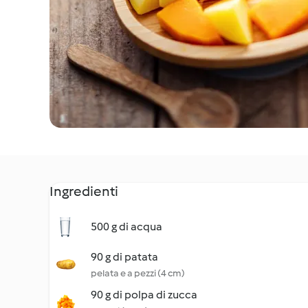
Ingredienti
500 g di acqua
90 g di patata
pelata e a pezzi (4 cm)
90 g di polpa di zucca