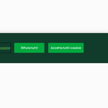
 cookie
Rifiuta tutti
Accetta tutti i cookie
le al vapore
Finocchi gratinati