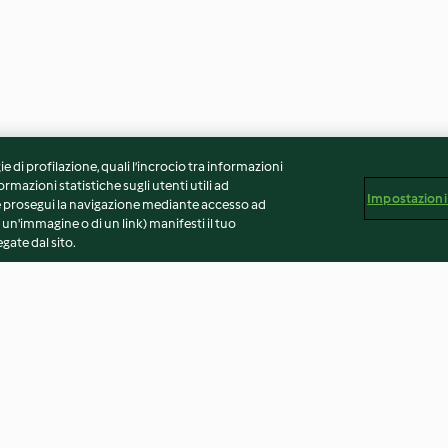
ie di profilazione, quali l’incrocio tra informazioni
ormazioni statistiche sugli utenti utili ad
Impostazioni
 Se prosegui la navigazione mediante accesso ad
 un'immagine o di un link) manifesti il tuo
gate dal sito.
vapore
Cavolfiori e cavoletti di
Fagiolini e tacco
Bruxelles a vapore