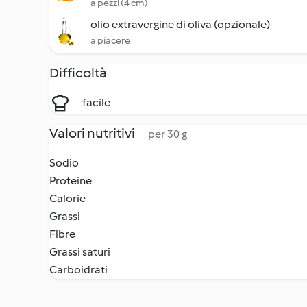
a pezzi (4 cm)
olio extravergine di oliva (opzionale)
a piacere
Difficoltà
facile
Valori nutritivi
per 30 g
Sodio
Proteine
Calorie
Grassi
Fibre
Grassi saturi
Carboidrati