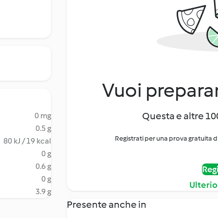
Vuoi preparar
Questa e altre 100
0 mg
0.5 g
Registrati per una prova gratuita d
80 kJ / 19 kcal
0 g
0.6 g
Regi
0 g
Ulterio
3.9 g
Presente anche in