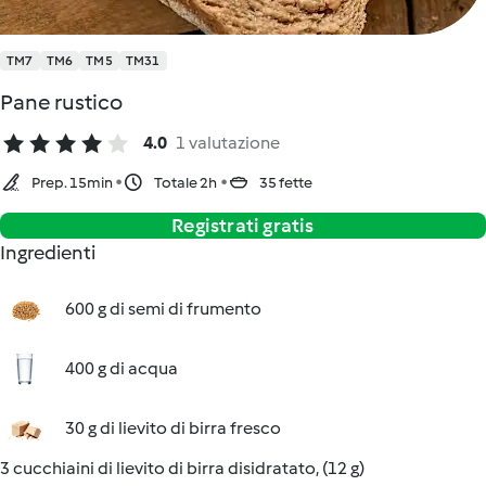
TM7
TM6
TM5
TM31
Pane rustico
4.0
1 valutazione
Prep. 15min
Totale 2h
35 fette
Registrati gratis
Ingredienti
600 g di semi di frumento
400 g di acqua
30 g di lievito di birra fresco
3 cucchiaini di lievito di birra disidratato, (12 g)