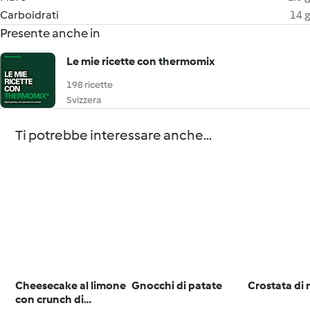
Carboidrati
14 g
Presente anche in
Le mie ricette con thermomix
198 ricette
Svizzera
Ti potrebbe interessare anche...
Cheesecake al limone
Gnocchi di patate
Crostata di
con crunch di