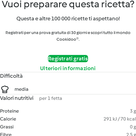
Vuoi preparare questa ricetta?
Questa e altre 100 000 ricette ti aspettano!
Registrati per una prova gratuita di 30 giorni e scopri tutto il mondo
Cookidoo®.
Registrati gratis
Ulteriori informazioni
Difficoltà
media
Valori nutritivi
per 1 fetta
Proteine
3 g
Calorie
291 kJ / 70 kcal
Grassi
0 g
Fibre
2.5 g