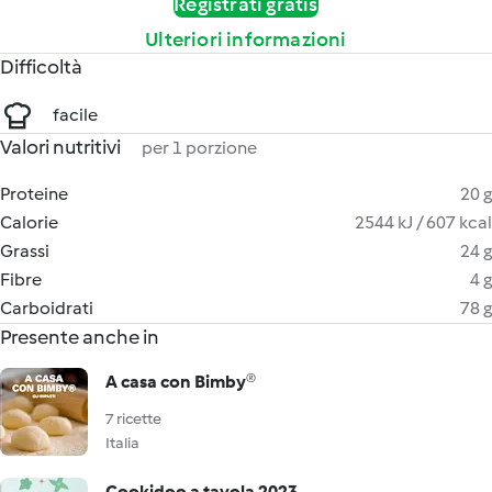
Registrati gratis
Ulteriori informazioni
Difficoltà
facile
Valori nutritivi
per 1 porzione
Proteine
20 g
Calorie
2544 kJ / 607 kcal
Grassi
24 g
Fibre
4 g
Carboidrati
78 g
Presente anche in
A casa con Bimby®
7 ricette
Italia
Cookidoo a tavola 2023