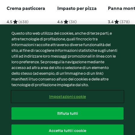
Crema pasticcera
Impasto per pizza
Panna mont
4.5
(638)
4.6
(3K)
3.4
(378)
Questo sito web utilizza dei cookies, anche di terze parti, e
altre tecnologie di profilazione, quali l’incrocio tra
informazioni raccolte attraverso diverse funzionalità del
sito, al fine di raccogliere informazioni statistiche sugli utenti
© Copyright 2026
utili ad indirizzare loro messaggi promozionali in linea con le
loro preferenze. Se prosegui la navigazione mediante
Termini del servizio
accesso ad altra area del sito o selezione di un elemento
Informativa sulla privacy
dello stesso (ad esempio, di un'immagine o di un link)
Avvertenze generali
manifesti il tuo consenso all'uso dei cookies e delle altre
tecnologie di profilazione impiegate dal sito.
Note legali
Cookie
Impostazioni cookie
Contenuto del rapporto
Recesso dal contratto
Rifiuta tutti
Dichiarazione di accessibilità
Italiano
Accetta tutti i cookie