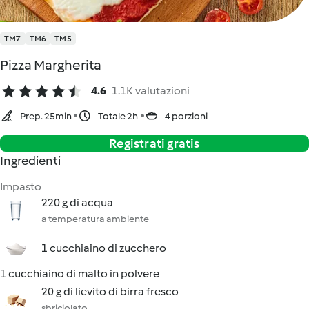
TM7
TM6
TM5
Pizza Margherita
4.6
1.1K valutazioni
Prep. 25min
Totale 2h
4 porzioni
Registrati gratis
Ingredienti
Impasto
220 g di acqua
a temperatura ambiente
1 cucchiaino di zucchero
1 cucchiaino di malto in polvere
20 g di lievito di birra fresco
sbriciolato