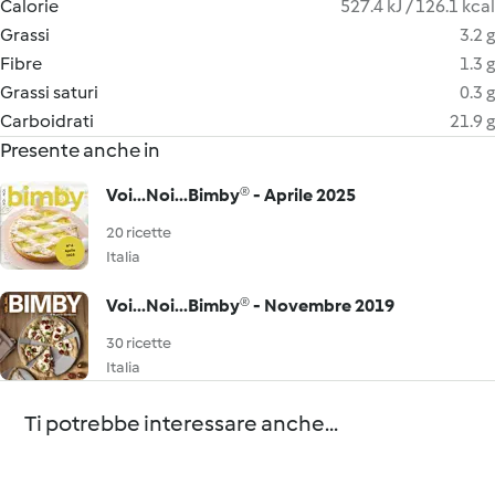
Calorie
527.4 kJ / 126.1 kcal
Grassi
3.2 g
Fibre
1.3 g
Grassi saturi
0.3 g
Carboidrati
21.9 g
Presente anche in
Voi...Noi...Bimby® - Aprile 2025
20 ricette
Italia
Voi...Noi...Bimby® - Novembre 2019
30 ricette
Italia
Ti potrebbe interessare anche...