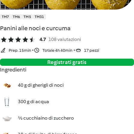
TM7
TM6
TM5
TM31
Panini alle noci e curcuma
4.7
108 valutazioni
Prep. 15min
Totale 4h 40min
17 pezzi
Registrati gratis
Ingredienti
40 g di gherigli di noci
300 g di acqua
½ cucchiaino di zucchero