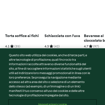
Torta soffice ai fichi
Schiacciata con l'uva
Bavarese al
cioccolato 
con coulis d
4.1
(35)
4.3
(42)
4.7
(97)
Questo sito web utilizza dei cookies, anche di terze parti, e
altre tecnologie di profilazione, quali l’incrocio tra
informazioni raccolte attraverso diverse funzionalità del
sito, al fine di raccogliere informazioni statistiche sugli utenti
© Copyright 2026
utili ad indirizzare loro messaggi promozionali in linea con le
loro preferenze. Se prosegui la navigazione mediante
Termini del servizio
accesso ad altra area del sito o selezione di un elemento
Informativa sulla privacy
dello stesso (ad esempio, di un'immagine o di un link)
Avvertenze generali
manifesti il tuo consenso all'uso dei cookies e delle altre
tecnologie di profilazione impiegate dal sito.
Note legali
Cookie
Impostazioni cookie