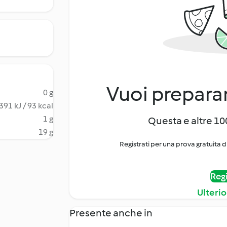
Vuoi preparar
0 g
391 kJ / 93 kcal
1 g
Questa e altre 100
19 g
Registrati per una prova gratuita d
Regi
Ulterio
Presente anche in