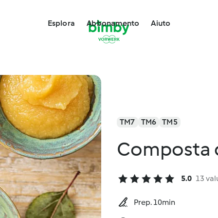
Esplora
Abbonamento
Aiuto
TM7
TM6
TM5
Composta 
5.0
13 val
Prep. 10min