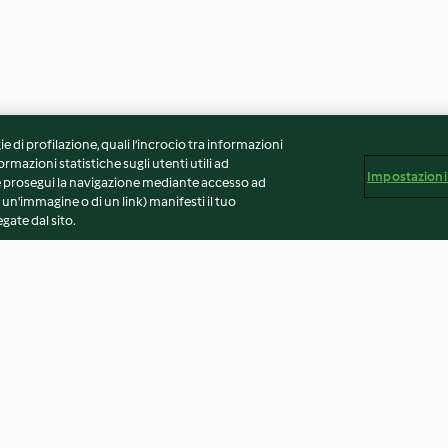
ie di profilazione, quali l’incrocio tra informazioni
ormazioni statistiche sugli utenti utili ad
Impostazioni
 Se prosegui la navigazione mediante accesso ad
 un'immagine o di un link) manifesti il tuo
gate dal sito.
n topping di
Zuppa di porri con fette di
Porri saltati (200
pane al prosciutto e formaggio
4.7
(6)
4.7
(3)