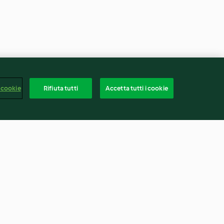
 cookie
Rifiuta tutti
Accetta tutti i cookie
 g)
Composta di mele
4.8
(9)