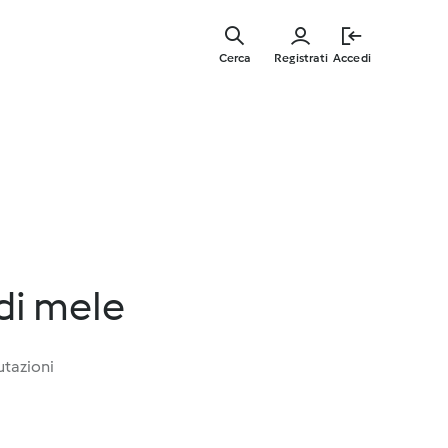
Vai
al
Cerca
Registrati
Accedi
contenut
principal
di mele
utazioni