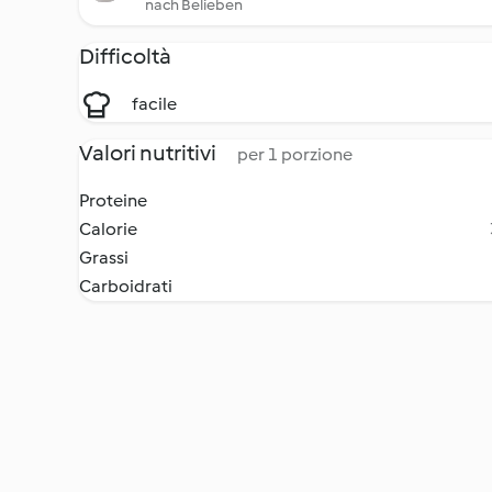
nach Belieben
Difficoltà
facile
Valori nutritivi
per 1 porzione
Proteine
Calorie
Grassi
Carboidrati