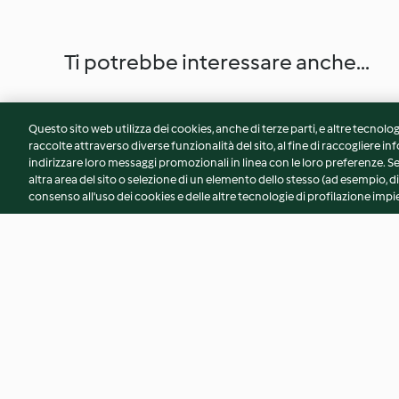
Ti potrebbe interessare anche...
Questo sito web utilizza dei cookies, anche di terze parti, e altre tecnolog
raccolte attraverso diverse funzionalità del sito, al fine di raccogliere inf
indirizzare loro messaggi promozionali in linea con le loro preferenze.
altra area del sito o selezione di un elemento dello stesso (ad esempio, di
consenso all'uso dei cookies e delle altre tecnologie di profilazione impie
Torta salata alle verdure con la
Polenta ai porri co
grattugia Thermomix®
castagne
4.3
(9)
5.0
(1)