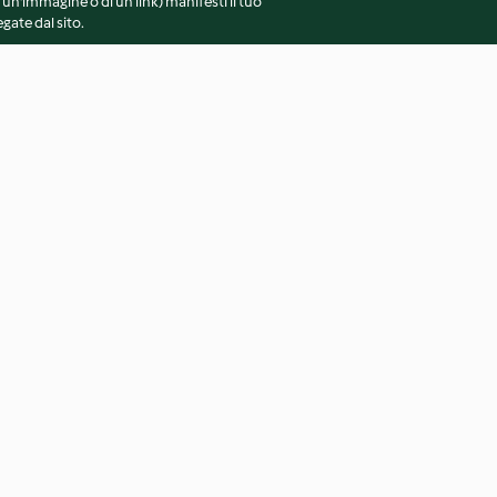
 un'immagine o di un link) manifesti il tuo
gate dal sito.
e
Torta margherita leggera
Marmellata di a
3.2
(164)
4.3
(311)
vvertenze generali
Note legali
Cookie
Contenuto del 