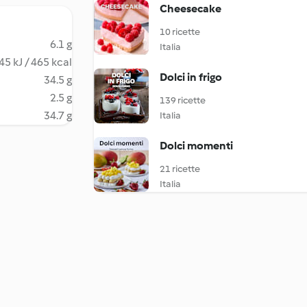
Cheesecake
10 ricette
6.1 g
Italia
45 kJ / 465 kcal
Dolci in frigo
34.5 g
2.5 g
139 ricette
34.7 g
Italia
Dolci momenti
21 ricette
Italia