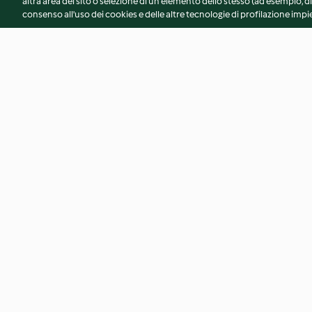
altra area del sito o selezione di un elemento dello stesso (ad esempio, di
consenso all'uso dei cookies e delle altre tecnologie di profilazione impie
Pasta per pizza (senza glutine)
Focaccia alle cipoll
4.1
(120)
4.8
(641)
© Copyright 2026
Termini del servizio
Informativa sulla privacy
A
Dichiarazione di accessibilità