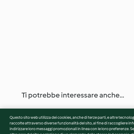
Ti potrebbe interessare anche...
Questo sito web utilizza dei cookies, anche di terze parti, e altre tecnolog
raccolte attraverso diverse funzionalità del sito, al fine di raccogliere inf
indirizzare loro messaggi promozionali in linea con le loro preferenze.