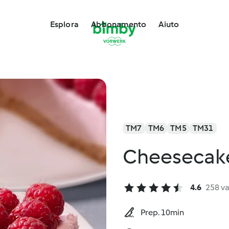
Esplora
Abbonamento
Aiuto
TM7
TM6
TM5
TM31
Cheesecake
4.6
258 va
Prep. 10min