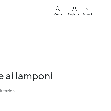
Vai
al
Cerca
Registrati
Accedi
contenut
principal
 ai lamponi
lutazioni