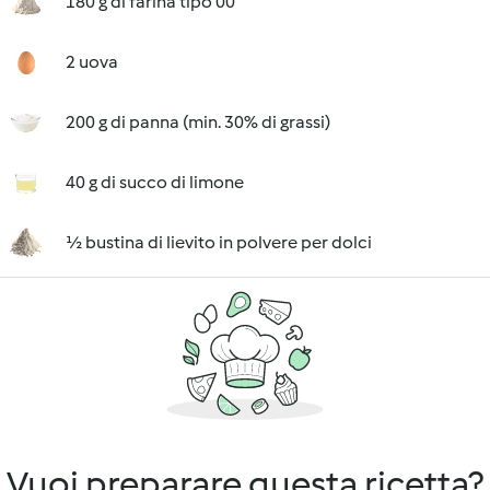
180 g di farina tipo 00
2 uova
200 g di panna (min. 30% di grassi)
40 g di succo di limone
½ bustina di lievito in polvere per dolci
Vuoi preparare questa ricetta?