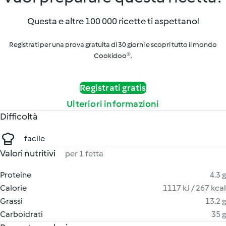
Questa e altre 100 000 ricette ti aspettano!
Registrati per una prova gratuita di 30 giorni e scopri tutto il mondo
Cookidoo®.
Registrati gratis
Ulteriori informazioni
Difficoltà
facile
Valori nutritivi
per 1 fetta
Proteine
4.3 g
Calorie
1117 kJ / 267 kcal
Grassi
13.2 g
Carboidrati
35 g