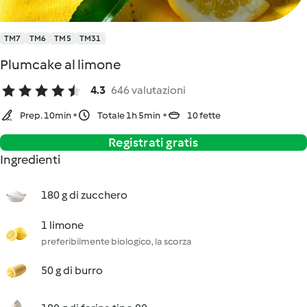
TM7
TM6
TM5
TM31
Plumcake al limone
4.3
646 valutazioni
Prep. 10min
Totale 1h 5min
10 fette
Registrati gratis
Ingredienti
180 g di zucchero
1 limone
preferibilmente biologico, la scorza
50 g di burro