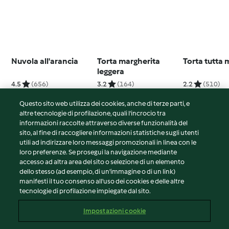
Nuvola all'arancia
Torta margherita
Torta tutta 
leggera
4.5
(656)
3.2
(164)
2.2
(510)
Questo sito web utilizza dei cookies, anche di terze parti, e
altre tecnologie di profilazione, quali l’incrocio tra
informazioni raccolte attraverso diverse funzionalità del
sito, al fine di raccogliere informazioni statistiche sugli utenti
© Copyright 2026
utili ad indirizzare loro messaggi promozionali in linea con le
loro preferenze. Se prosegui la navigazione mediante
Termini del servizio
accesso ad altra area del sito o selezione di un elemento
Informativa sulla privacy
dello stesso (ad esempio, di un'immagine o di un link)
Avvertenze generali
manifesti il tuo consenso all'uso dei cookies e delle altre
tecnologie di profilazione impiegate dal sito.
Note legali
Cookie
Impostazioni cookie
Contenuto del rapporto