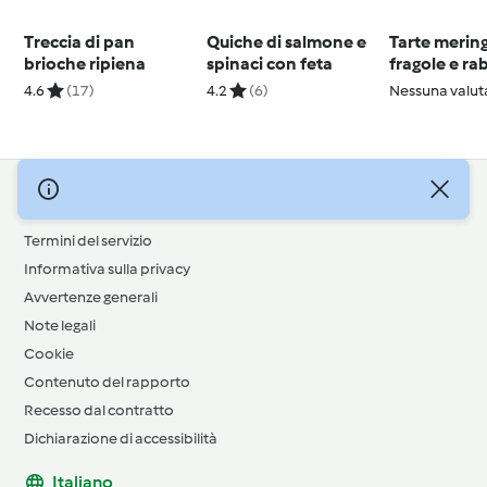
Treccia di pan
Quiche di salmone e
Tarte merin
brioche ripiena
spinaci con feta
fragole e r
4.6
(17)
4.2
(6)
Nessuna valut
© Copyright 2026
Termini del servizio
Informativa sulla privacy
Avvertenze generali
Note legali
Cookie
Contenuto del rapporto
Recesso dal contratto
Dichiarazione di accessibilità
Italiano