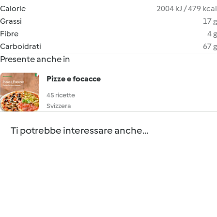
Calorie
2004 kJ / 479 kcal
Grassi
17 g
Fibre
4 g
Carboidrati
67 g
Presente anche in
Pizze e focacce
45 ricette
Svizzera
Ti potrebbe interessare anche...