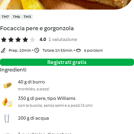
TM7
TM6
TM5
Focaccia pere e gorgonzola
4.0
1 valutazione
Prep. 10min
Totale 1h 55min
6 porzioni
Registrati gratis
Ingredienti
40 g di burro
morbido, a pezzi
350 g di pere, tipo Williams
con la buccia, senza semi e a pezzi (3 cm)
200 g di acqua