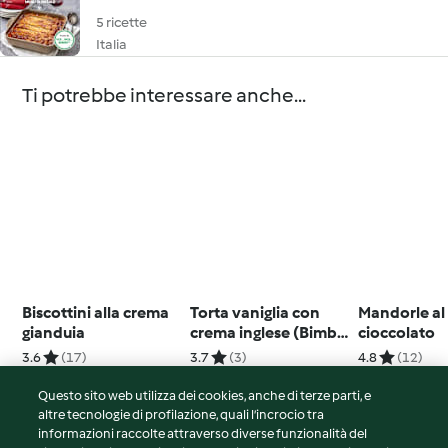
5 ricette
Italia
Ti potrebbe interessare anche...
Biscottini alla crema
Torta vaniglia con
Mandorle al
gianduia
crema inglese (Bimby
cioccolato
Friend)
3.6
(17)
3.7
(3)
4.8
(12)
Questo sito web utilizza dei cookies, anche di terze parti, e
altre tecnologie di profilazione, quali l’incrocio tra
informazioni raccolte attraverso diverse funzionalità del