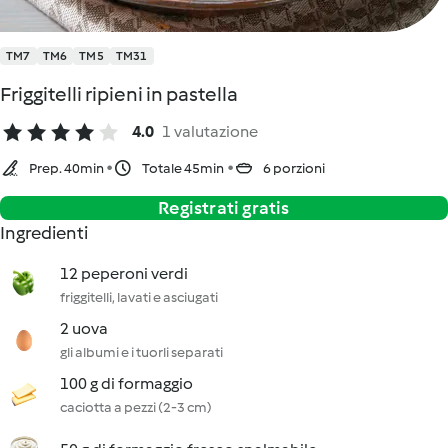
TM7
TM6
TM5
TM31
Friggitelli ripieni in pastella
4.0
1 valutazione
Prep. 40min
Totale 45min
6 porzioni
Registrati gratis
Ingredienti
12 peperoni verdi
friggitelli, lavati e asciugati
2 uova
gli albumi e i tuorli separati
100 g di formaggio
caciotta a pezzi (2-3 cm)