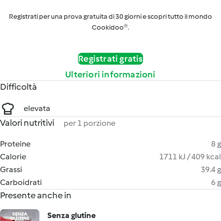
Registrati per una prova gratuita di 30 giorni e scopri tutto il mondo
Cookidoo®.
Registrati gratis
Ulteriori informazioni
Difficoltà
elevata
Valori nutritivi
per 1 porzione
Proteine
8 g
Calorie
1711 kJ / 409 kcal
Grassi
39.4 g
Carboidrati
6 g
Presente anche in
Senza glutine