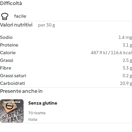
Difficoltà
facile
Valori nutritivi
per 30 g
Sodio
1.4 mg
Proteine
3.1 g
Calorie
487.9 kJ / 116.6 kcal
Grassi
2.5 g
Fibre
3.3 g
Grassi saturi
0.2 g
Carboidrati
20.9 g
Presente anche in
Senza glutine
70 ricette
Italia