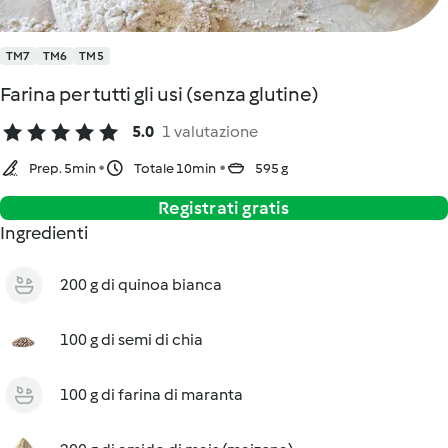
TM7
TM6
TM5
Farina per tutti gli usi (senza glutine)
5.0
1 valutazione
Prep. 5min
Totale 10min
595 g
Registrati gratis
Ingredienti
200 g di quinoa bianca
100 g di semi di chia
100 g di farina di maranta