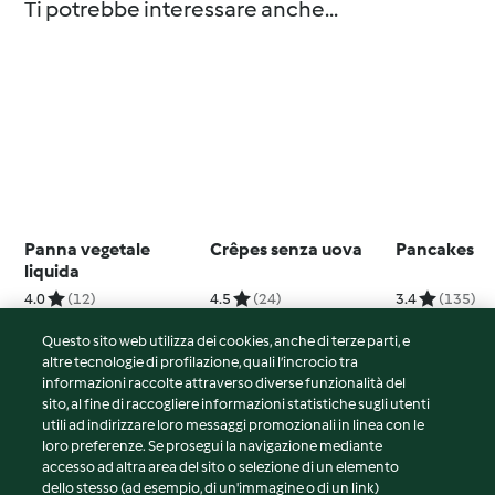
Ti potrebbe interessare anche...
Panna vegetale
Crêpes senza uova
Pancakes
liquida
4.0
(12)
4.5
(24)
3.4
(135)
Questo sito web utilizza dei cookies, anche di terze parti, e
altre tecnologie di profilazione, quali l’incrocio tra
informazioni raccolte attraverso diverse funzionalità del
sito, al fine di raccogliere informazioni statistiche sugli utenti
© Copyright 2026
utili ad indirizzare loro messaggi promozionali in linea con le
loro preferenze. Se prosegui la navigazione mediante
Termini del servizio
accesso ad altra area del sito o selezione di un elemento
Informativa sulla privacy
dello stesso (ad esempio, di un'immagine o di un link)