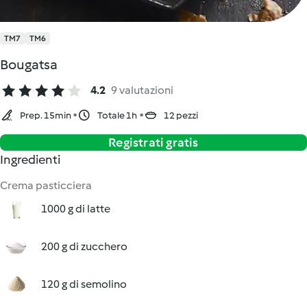
TM7
TM6
Bougatsa
4.2
9 valutazioni
Prep. 15min
Totale 1h
12 pezzi
Registrati gratis
Ingredienti
Crema pasticciera
1000 g di latte
200 g di zucchero
120 g di semolino