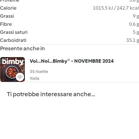
Calorie
1015.5 kJ / 242.7 kcal
Grassi
9 g
Fibre
0.6 g
Grassi saturi
5 g
Carboidrati
35.1 g
Presente anche in
Voi...Noi...Bimby® - NOVEMBRE 2024
35 ricette
Italia
Ti potrebbe interessare anche...