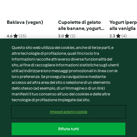
Baklava (vegan)
Cupolette di gelato
Yogurt iper
alle banane, yogurt
alla vanigli
greco e burro di
di chia
4.6
(25)
3.0
(2)
2.3
(4)
arachidi
Questo sito web utilizza dei cookies, anche di terze parti, e
altre tecnologie di profilazione, quali l’incrocio tra
informazioni raccolte attraverso diverse funzionalità del
sito, al fine di raccogliere informazioni statistiche sugli utenti
© Copyright 2026
utili ad indirizzare loro messaggi promozionali in linea con le
loro preferenze. Se prosegui la navigazione mediante
Termini del servizio
accesso ad altra area del sito o selezione di un elemento
Informativa sulla privacy
dello stesso (ad esempio, di un'immagine o di un link)
Avvertenze generali
manifesti il tuo consenso all'uso dei cookies e delle altre
tecnologie di profilazione impiegate dal sito.
Note legali
Cookie
Impostazioni cookie
Contenuto del rapporto
Recesso dal contratto
Rifiuta tutti
Dichiarazione di accessibilità