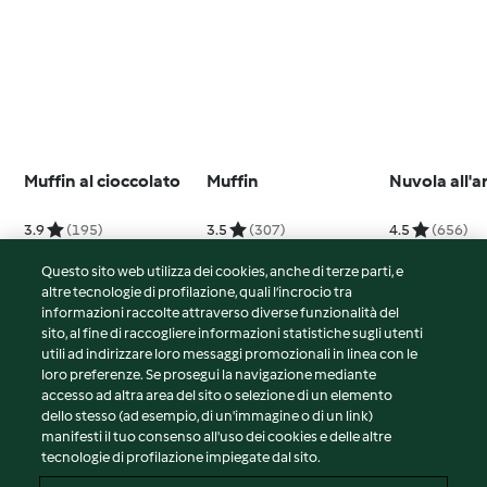
Muffin al cioccolato
Muffin
Nuvola all'a
3.9
(195)
3.5
(307)
4.5
(656)
Questo sito web utilizza dei cookies, anche di terze parti, e
altre tecnologie di profilazione, quali l’incrocio tra
informazioni raccolte attraverso diverse funzionalità del
sito, al fine di raccogliere informazioni statistiche sugli utenti
© Copyright 2026
utili ad indirizzare loro messaggi promozionali in linea con le
loro preferenze. Se prosegui la navigazione mediante
Termini del servizio
accesso ad altra area del sito o selezione di un elemento
Informativa sulla privacy
dello stesso (ad esempio, di un'immagine o di un link)
Avvertenze generali
manifesti il tuo consenso all'uso dei cookies e delle altre
tecnologie di profilazione impiegate dal sito.
Note legali