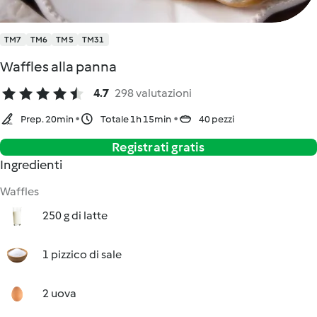
TM7
TM6
TM5
TM31
Waffles alla panna
4.7
298 valutazioni
Prep. 20min
Totale 1h 15min
40 pezzi
Registrati gratis
Ingredienti
Waffles
250 g di latte
1 pizzico di sale
2 uova