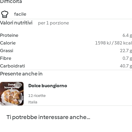
Difficoltà
facile
Valori nutritivi
per 1 porzione
Proteine
6.4 g
Calorie
1598 kJ / 382 kcal
Grassi
22.7 g
Fibre
0.7 g
Carboidrati
40.7 g
Presente anche in
Dolce buongiorno
12 ricette
Italia
Ti potrebbe interessare anche...