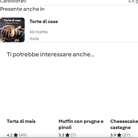
Carboidrati
4.6 g
Presente anche in
Torte di casa
60 ricette
Italia
Ti potrebbe interessare anche...
Torta di mais
Muffin con prugne e
Cheesecake 
pinoli
castagne
4.1
(49)
3.3
(7)
3.9
(37)