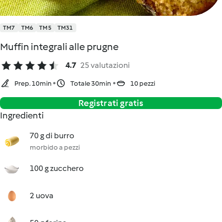
TM7
TM6
TM5
TM31
Muffin integrali alle prugne
4.7
25 valutazioni
Prep. 10min
Totale 30min
10 pezzi
Registrati gratis
Ingredienti
70 g di burro
morbido a pezzi
100 g zucchero
2 uova