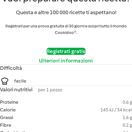
Questa e altre 100 000 ricette ti aspettano!
Registrati per una prova gratuita di 30 giorni e scopri tutto il mondo
Cookidoo®.
Registrati gratis
Ulteriori informazioni
Difficoltà
facile
Valori nutritivi
per 1 pezzo
Proteine
0.6 g
Calorie
145 kJ / 34 kcal
Grassi
1.6 g
Fibre
0.2 g