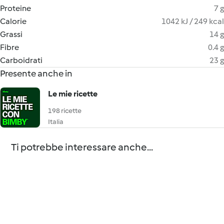
Proteine
7 g
Calorie
1042 kJ / 249 kcal
Grassi
14 g
Fibre
0.4 g
Carboidrati
23 g
Presente anche in
Le mie ricette
198 ricette
Italia
Ti potrebbe interessare anche...