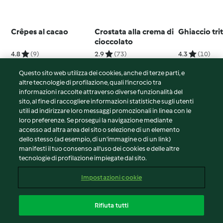
Crêpes al cacao
Crostata alla crema di
Ghiaccio tri
cioccolato
4.8
(9)
2.9
(73)
4.3
(10)
Questo sito web utilizza dei cookies, anche di terze parti, e
altre tecnologie di profilazione, quali l’incrocio tra
informazioni raccolte attraverso diverse funzionalità del
sito, al fine di raccogliere informazioni statistiche sugli utenti
© Copyright 2026
utili ad indirizzare loro messaggi promozionali in linea con le
loro preferenze. Se prosegui la navigazione mediante
Termini del servizio
accesso ad altra area del sito o selezione di un elemento
Informativa sulla privacy
dello stesso (ad esempio, di un'immagine o di un link)
Avvertenze generali
manifesti il tuo consenso all'uso dei cookies e delle altre
tecnologie di profilazione impiegate dal sito.
Note legali
Cookie
Impostazioni cookie
Contenuto del rapporto
Recesso dal contratto
Rifiuta tutti
Dichiarazione di accessibilità