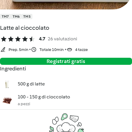
TM7
TM6
TM5
Latte al cioccolato
4.7
26 valutazioni
Prep. 5min
Totale 10min
4 tazze
Registrati gratis
Ingredienti
500 g di latte
100 - 150 g di cioccolato
a pezzi