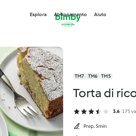
Esplora
Abbonamento
Aiuto
TM7
TM6
TM5
Torta di ric
3.6
175 va
Prep. 5min