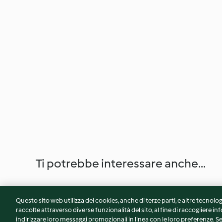
Ti potrebbe interessare anche...
Questo sito web utilizza dei cookies, anche di terze parti, e altre tecnolog
raccolte attraverso diverse funzionalità del sito, al fine di raccogliere inf
indirizzare loro messaggi promozionali in linea con le loro preferenze.