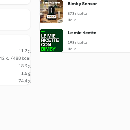
Bimby Sensor
373 ricette
Italia
Le mie ricette
198 ricette
Italia
11.2 g
42 kJ / 488 kcal
18.3 g
1.6 g
74.4 g