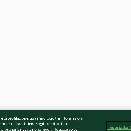
ie di profilazione, quali l’incrocio tra informazioni
ormazioni statistiche sugli utenti utili ad
Impostazioni
 Se prosegui la navigazione mediante accesso ad