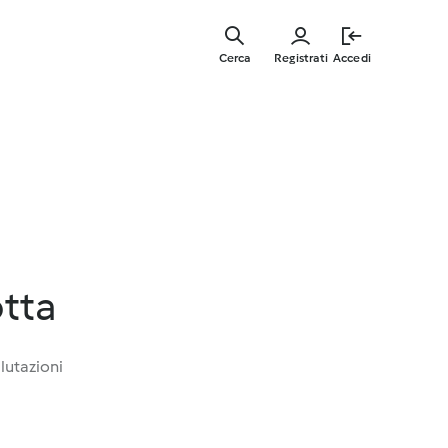
Vai
al
Cerca
Registrati
Accedi
contenut
principal
otta
lutazioni