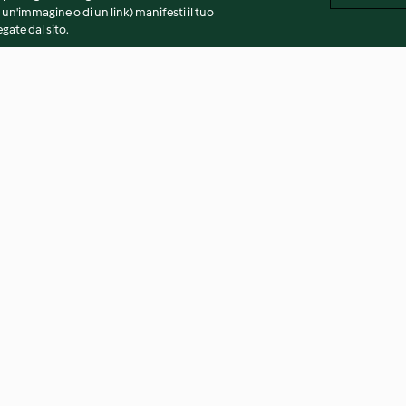
 un'immagine o di un link) manifesti il tuo
gate dal sito.
Frappè di fragole
Gelato leggero al
4.7
(38)
4.8
(109)
vvertenze generali
Note legali
Cookie
Contenuto del 