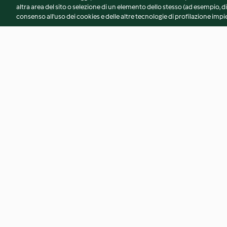
altra area del sito o selezione di un elemento dello stesso (ad esempio, di
consenso all'uso dei cookies e delle altre tecnologie di profilazione impie
Torta estiva allo yogurt
Succo di frutta
4.5
(310)
4.8
(52)
© Copyright 2026
Termini del servizio
Informativa sulla privacy
A
Dichiarazione di accessibilità