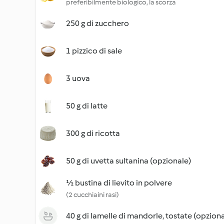
preferibilmente biologico, la scorza
250 g di zucchero
1 pizzico di sale
3 uova
50 g di latte
300 g di ricotta
50 g di uvetta sultanina (opzionale)
½ bustina di lievito in polvere
(2 cucchiaini rasi)
40 g di lamelle di mandorle, tostate (opziona