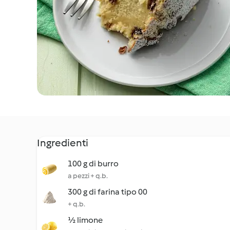
Ingredienti
100 g di burro
a pezzi + q.b.
300 g di farina tipo 00
+ q.b.
½ limone