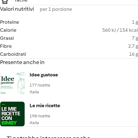
Valori nutritivi
per 1 porzione
Proteine
1 g
Calorie
560 kJ / 134 kcal
Grassi
7 g
Fibre
2.7 g
Carboidrati
16 g
Presente anche in
Idee gustose
177 ricette
Italia
Le mie ricette
198 ricette
Italia