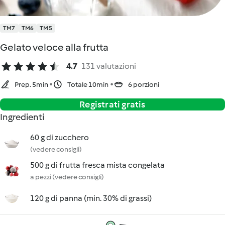
TM7
TM6
TM5
Gelato veloce alla frutta
4.7
131 valutazioni
Prep. 5min
Totale 10min
6 porzioni
Registrati gratis
Ingredienti
60 g di zucchero
(vedere consigli)
500 g di frutta fresca mista congelata
a pezzi (vedere consigli)
120 g di panna (min. 30% di grassi)