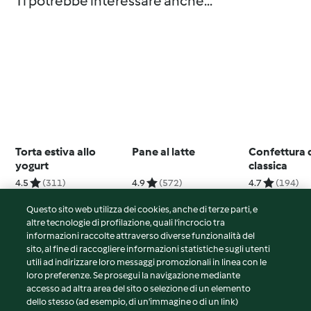
Ti potrebbe interessare anche...
Torta estiva allo
Pane al latte
Confettura d
yogurt
classica
4.5
(311)
4.9
(572)
4.7
(194)
Questo sito web utilizza dei cookies, anche di terze parti, e
altre tecnologie di profilazione, quali l’incrocio tra
informazioni raccolte attraverso diverse funzionalità del
sito, al fine di raccogliere informazioni statistiche sugli utenti
© Copyright 2026
utili ad indirizzare loro messaggi promozionali in linea con le
loro preferenze. Se prosegui la navigazione mediante
Termini del servizio
accesso ad altra area del sito o selezione di un elemento
Informativa sulla privacy
dello stesso (ad esempio, di un'immagine o di un link)