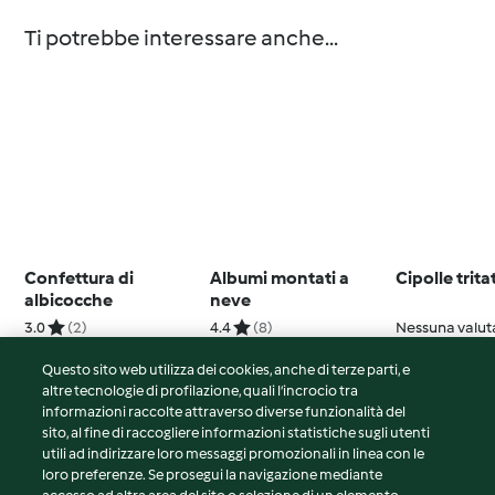
Ti potrebbe interessare anche...
Confettura di
Albumi montati a
Cipolle trita
albicocche
neve
3.0
(2)
4.4
(8)
Nessuna valut
Questo sito web utilizza dei cookies, anche di terze parti, e
altre tecnologie di profilazione, quali l’incrocio tra
informazioni raccolte attraverso diverse funzionalità del
sito, al fine di raccogliere informazioni statistiche sugli utenti
© Copyright 2026
utili ad indirizzare loro messaggi promozionali in linea con le
loro preferenze. Se prosegui la navigazione mediante
Termini del servizio