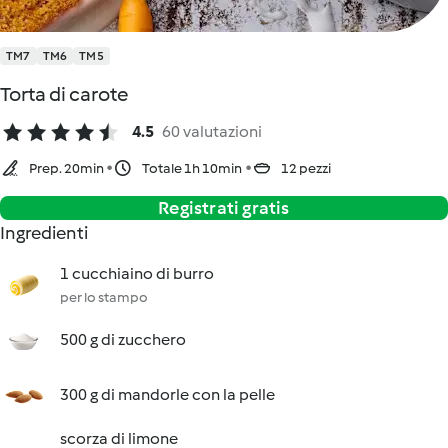
TM7
TM6
TM5
Torta di carote
4.5
60 valutazioni
Prep. 20min
Totale 1h 10min
12 pezzi
Registrati gratis
Ingredienti
1 cucchiaino di burro
per lo stampo
500 g di zucchero
300 g di mandorle con la pelle
scorza di limone