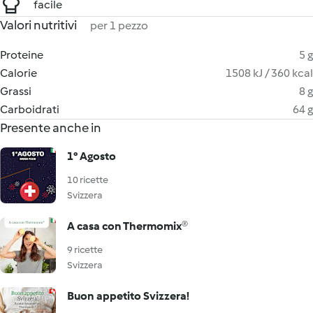
facile
Valori nutritivi
per 1 pezzo
Proteine
5 g
Calorie
1508 kJ / 360 kcal
Grassi
8 g
Carboidrati
64 g
Presente anche in
1° Agosto
10 ricette
Svizzera
A casa con Thermomix®
9 ricette
Svizzera
Buon appetito Svizzera!