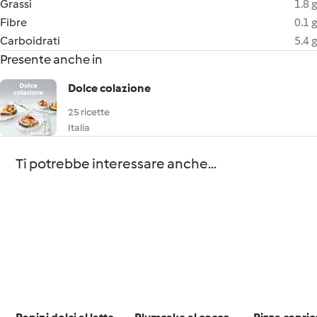
Grassi
1.8 g
Fibre
0.1 g
Carboidrati
5.4 g
Presente anche in
Dolce colazione
25 ricette
Italia
Ti potrebbe interessare anche...