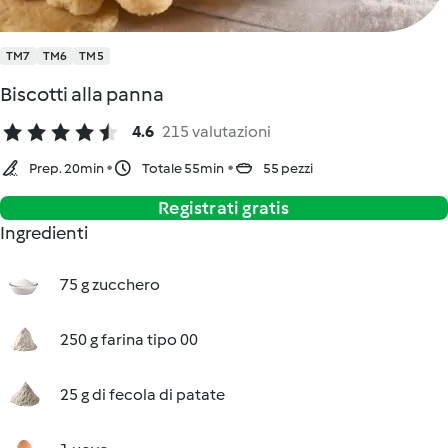
TM7
TM6
TM5
Biscotti alla panna
4.6
215 valutazioni
Prep. 20min
Totale 55min
55 pezzi
Registrati gratis
Ingredienti
75 g zucchero
250 g farina tipo 00
25 g di fecola di patate