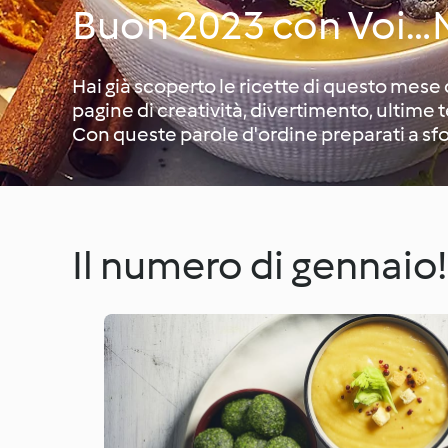
Buon 2023 con Voi…
Hai già scoperto le ricette di questo mese
pagine di creatività, divertimento, ultime
Con queste parole d'ordine preparati a sfogl
Il numero di gennaio!