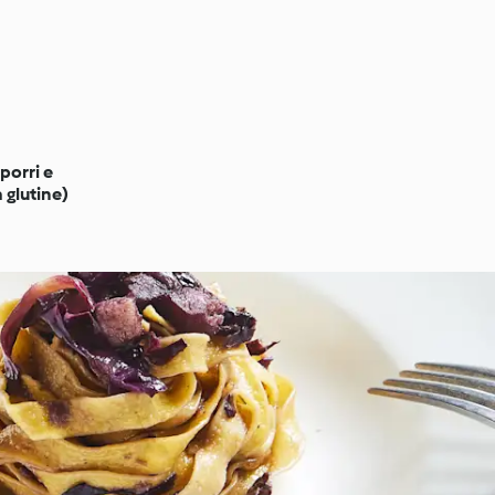
porri e
 glutine)