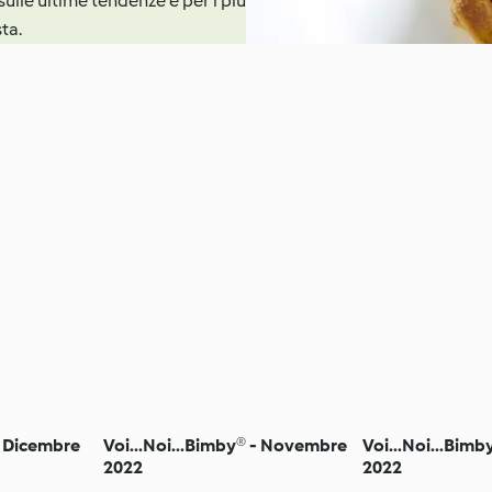
sulle ultime tendenze e per i più
sta.
- Dicembre
Voi...Noi...Bimby® - Novembre
Voi...Noi...Bimb
2022
2022