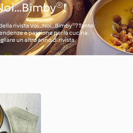
Noi…Bimby®!
 della rivista Voi…Noi…Bimby®? Tante
 tendenze e passione per la cucina.
iare un altro anno di rivista.