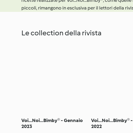
ricette realizzate per Voi...Noi...Bimby®, come quelle 
piccoli, rimangono in esclusiva per il lettori della rivi
Le collection della rivista
Voi...Noi...Bimby® - Gennaio
Voi...Noi...Bimby® 
2023
2022