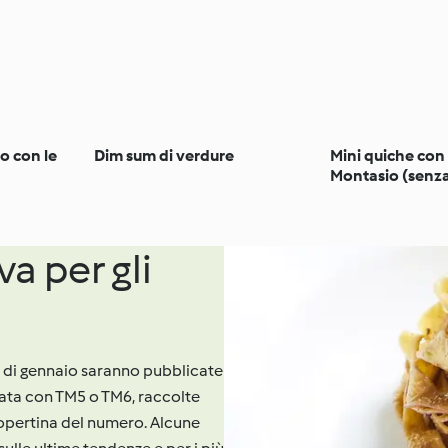
o con le
Dim sum di verdure
Mini quiche con 
Montasio (senza
va per gli
te di gennaio saranno pubblicate
data con TM5 o TM6, raccolte
 copertina del numero. Alcune