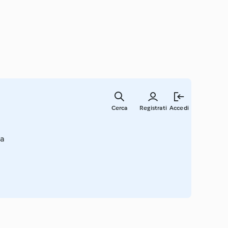
Vai
al
Cerca
Registrati
Accedi
contenut
principal
ra