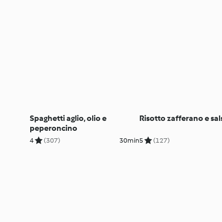
Spaghetti aglio, olio e
Risotto zafferano e sal
peperoncino
4
(307)
30min
5
(127)