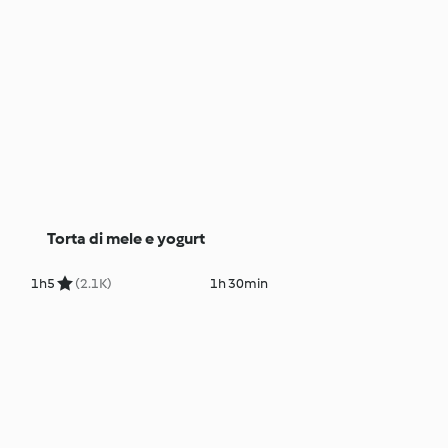
Torta di mele e yogurt
1h
5
(2.1K)
1h 30min