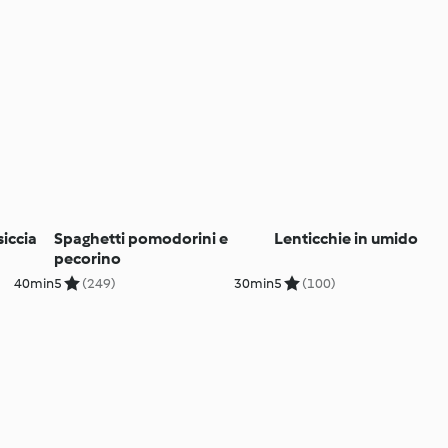
siccia
Spaghetti pomodorini e
Lenticchie in umido
pecorino
40min
5
(249)
30min
5
(100)