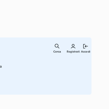
Vai
al
Cerca
Registrati
Accedi
contenut
principal
ia