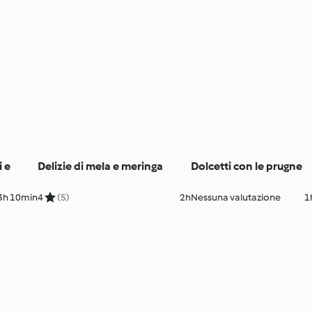
i e
Delizie di mela e meringa
Dolcetti con le prugne
3h 10min
4
(5)
2h
Nessuna valutazione
1