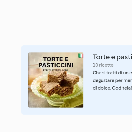
Torte e past
10 ricette
Che si tratti di un
degustare per mere
di dolce. Goditela!