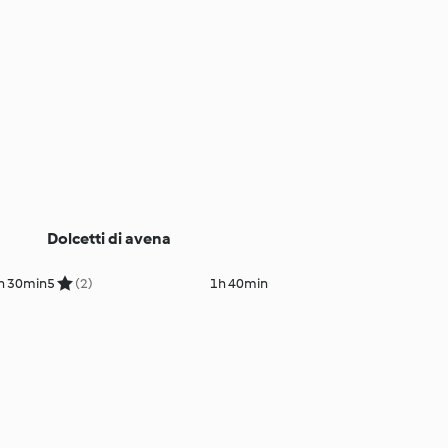
Dolcetti di avena
h 30min
5
(2)
1h 40min