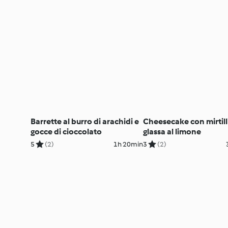
Barrette al burro di arachidi e
Cheesecake con mirtill
gocce di cioccolato
glassa al limone
5
(2)
1h 20min
3
(2)