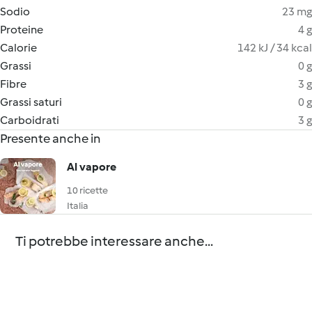
Sodio
23 mg
Proteine
4 g
Calorie
142 kJ / 34 kcal
Grassi
0 g
Fibre
3 g
Grassi saturi
0 g
Carboidrati
3 g
Presente anche in
Al vapore
10 ricette
Italia
Ti potrebbe interessare anche...