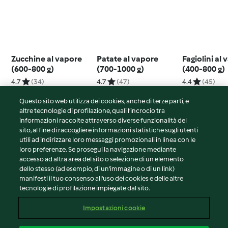
Zucchine al vapore
Patate al vapore
Fagiolini al
(600-800 g)
(700-1000 g)
(400-800 g)
4.7
(34)
4.7
(47)
4.4
(45)
Questo sito web utilizza dei cookies, anche di terze parti, e
altre tecnologie di profilazione, quali l’incrocio tra
informazioni raccolte attraverso diverse funzionalità del
sito, al fine di raccogliere informazioni statistiche sugli utenti
© Copyright 2026
utili ad indirizzare loro messaggi promozionali in linea con le
loro preferenze. Se prosegui la navigazione mediante
Termini del servizio
accesso ad altra area del sito o selezione di un elemento
Informativa sulla privacy
dello stesso (ad esempio, di un'immagine o di un link)
Avvertenze generali
manifesti il tuo consenso all'uso dei cookies e delle altre
tecnologie di profilazione impiegate dal sito.
Note legali
Cookie
Impostazioni cookie
Contenuto del rapporto