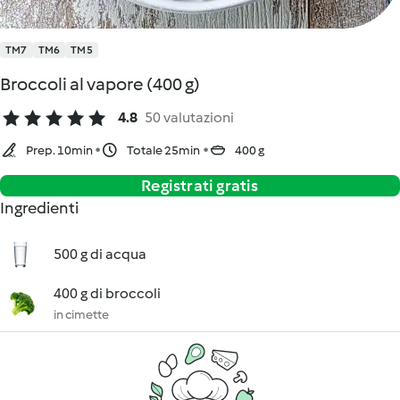
TM7
TM6
TM5
Broccoli al vapore (400 g)
4.8
50 valutazioni
Prep. 10min
Totale 25min
400 g
Registrati gratis
Ingredienti
500 g di acqua
400 g di broccoli
in cimette