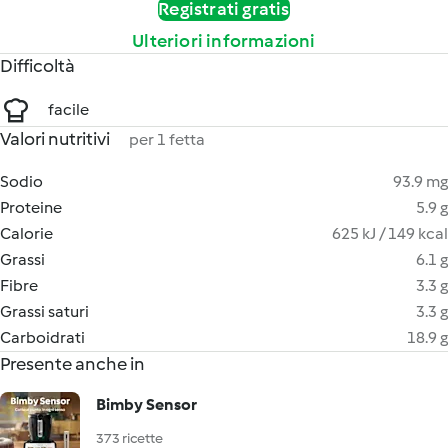
Registrati gratis
Ulteriori informazioni
Difficoltà
facile
Valori nutritivi
per 1 fetta
Sodio
93.9 mg
Proteine
5.9 g
Calorie
625 kJ / 149 kcal
Grassi
6.1 g
Fibre
3.3 g
Grassi saturi
3.3 g
Carboidrati
18.9 g
Presente anche in
Bimby Sensor
373 ricette