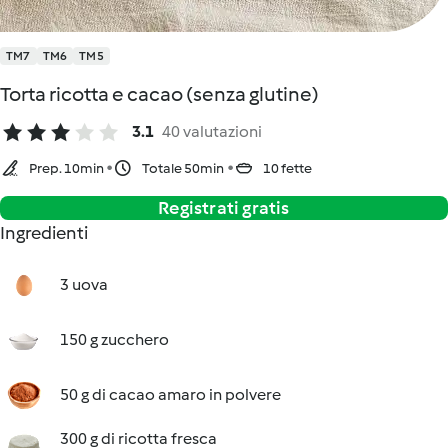
TM7
TM6
TM5
Torta ricotta e cacao (senza glutine)
3.1
40 valutazioni
Prep. 10min
Totale 50min
10 fette
Registrati gratis
Ingredienti
3 uova
150 g zucchero
50 g di cacao amaro in polvere
300 g di ricotta fresca