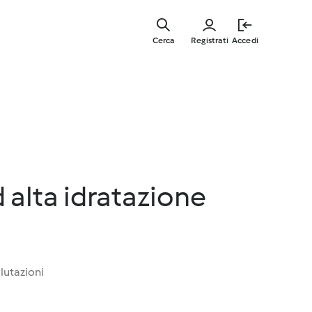
Vai
al
Cerca
Registrati
Accedi
contenut
principal
 alta idratazione
lutazioni