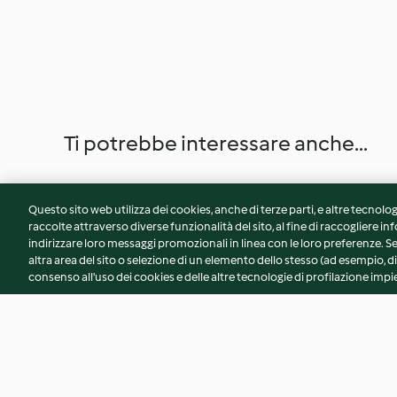
Ti potrebbe interessare anche...
Questo sito web utilizza dei cookies, anche di terze parti, e altre tecnolog
raccolte attraverso diverse funzionalità del sito, al fine di raccogliere inf
indirizzare loro messaggi promozionali in linea con le loro preferenze.
altra area del sito o selezione di un elemento dello stesso (ad esempio, di
consenso all'uso dei cookies e delle altre tecnologie di profilazione impie