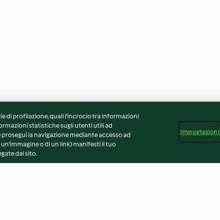
ie di profilazione, quali l’incrocio tra informazioni
ormazioni statistiche sugli utenti utili ad
Impostazioni
 Se prosegui la navigazione mediante accesso ad
 un'immagine o di un link) manifesti il tuo
gate dal sito.