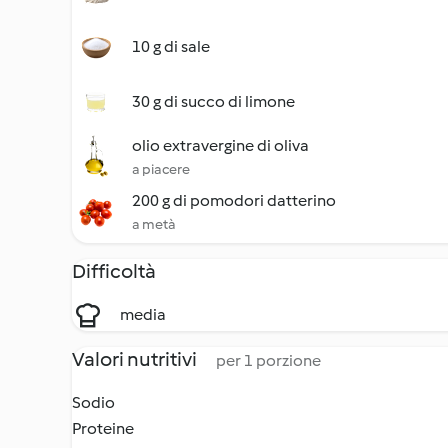
10 g di sale
30 g di succo di limone
olio extravergine di oliva
a piacere
200 g di pomodori datterino
a metà
Difficoltà
media
Valori nutritivi
per 1 porzione
Sodio
Proteine