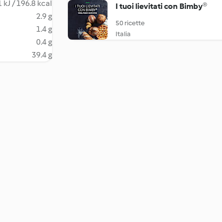
 kJ / 196.8 kcal
I tuoi lievitati con Bimby®
2.9 g
50 ricette
1.4 g
Italia
0.4 g
39.4 g