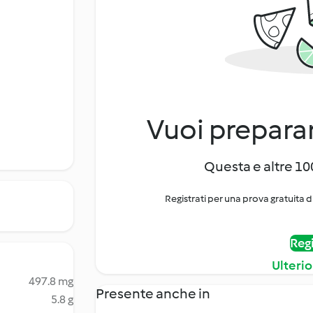
Vuoi preparar
Questa e altre 100
Registrati per una prova gratuita d
Regi
Ulterio
497.8 mg
Presente anche in
5.8 g