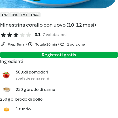
TM7
TM6
TM5
TM31
Minestrina corallo con uovo (10-12 mesi)
3.1
7 valutazioni
Prep. 5min
Totale 20min
1 porzione
Registrati gratis
Ingredienti
50 g di pomodori
spellati e senza semi
250 g brodo di carne
250 g di brodo di pollo
1 tuorlo