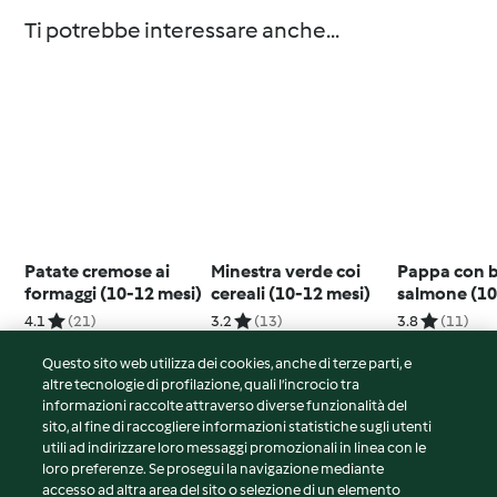
Ti potrebbe interessare anche...
Patate cremose ai
Minestra verde coi
Pappa con b
formaggi (10-12 mesi)
cereali (10-12 mesi)
salmone (10
4.1
(21)
3.2
(13)
3.8
(11)
Questo sito web utilizza dei cookies, anche di terze parti, e
altre tecnologie di profilazione, quali l’incrocio tra
informazioni raccolte attraverso diverse funzionalità del
sito, al fine di raccogliere informazioni statistiche sugli utenti
© Copyright 2026
utili ad indirizzare loro messaggi promozionali in linea con le
loro preferenze. Se prosegui la navigazione mediante
Termini del servizio
accesso ad altra area del sito o selezione di un elemento