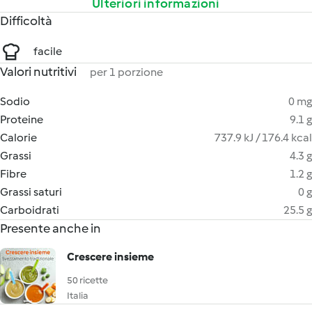
Ulteriori informazioni
Difficoltà
facile
Valori nutritivi
per 1 porzione
Sodio
0 mg
Proteine
9.1 g
Calorie
737.9 kJ / 176.4 kcal
Grassi
4.3 g
Fibre
1.2 g
Grassi saturi
0 g
Carboidrati
25.5 g
Presente anche in
Crescere insieme
50 ricette
Italia