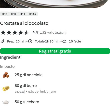
TM7
TM6
TM5
TM31
Crostata al cioccolato
4.4
132 valutazioni
Prep. 20min
Totale 1h 50min
10 fette
Registrati gratis
Ingredienti
Impasto
25 g di nocciole
80 g di burro
a pezzi + q.b. per imburrare
50 g zucchero