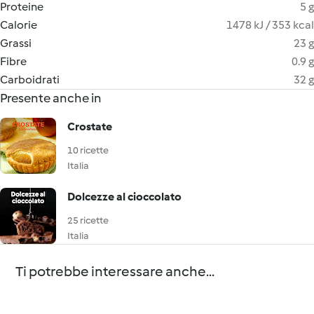
Proteine
5 g
Calorie
1478 kJ / 353 kcal
Grassi
23 g
Fibre
0.9 g
Carboidrati
32 g
Presente anche in
Crostate
10 ricette
Italia
Dolcezze al cioccolato
25 ricette
Italia
Ti potrebbe interessare anche...