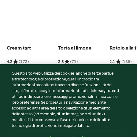
Cream tart
Torta al limone
Rotolo alla f
4.3
(173)
3.3
(71)
2.1
(188)
Questo sito web utilizza dei cookies, anche di terze parti, e
altre tecnologie di profilazione, quali l’incrocio tra
informazioni raccolte attraverso diverse funzionalità del
sito, al fine di raccogliere informazioni statistiche sugli utenti
© Copyright 2026
utili ad indirizzare loro messaggi promozionali in linea con le
loro preferenze. Se prosegui la navigazione mediante
Termini del servizio
accesso ad altra area del sito o selezione di un elemento
Informativa sulla privacy
dello stesso (ad esempio, di un'immagine o di un link)
Avvertenze generali
manifesti il tuo consenso all'uso dei cookies e delle altre
tecnologie di profilazione impiegate dal sito.
Note legali
Cookie