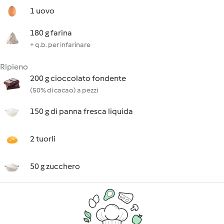
1 uovo
180 g farina
+ q.b. per infarinare
Ripieno
200 g cioccolato fondente
(50% di cacao) a pezzi
150 g di panna fresca liquida
2 tuorli
50 g zucchero