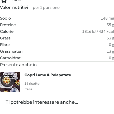
Valori nutritivi
per 1 porzione
Sodio
148 mg
Proteine
35 g
Calorie
1816 kJ / 434 kcal
Grassi
33 g
Fibre
0 g
Grassi saturi
13 g
Carboidrati
0 g
Presente anche in
Copri Lame & Pelapatate
16 ricette
Italia
Ti potrebbe interessare anche...