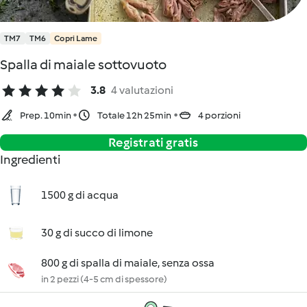
TM7
TM6
Copri Lame
Spalla di maiale sottovuoto
3.8
4 valutazioni
Prep. 10min
Totale 12h 25min
4 porzioni
Registrati gratis
Ingredienti
1500 g di acqua
30 g di succo di limone
800 g di spalla di maiale, senza ossa
in 2 pezzi (4-5 cm di spessore)