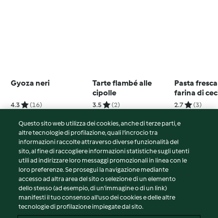
Gyoza neri
Tarte flambé alle
Pasta fresc
cipolle
farina di ce
glutine, sen
4.3
(16)
3.5
(2)
2.7
(3)
zucchero)
Questo sito web utilizza dei cookies, anche di terze parti, e
altre tecnologie di profilazione, quali l’incrocio tra
informazioni raccolte attraverso diverse funzionalità del
sito, al fine di raccogliere informazioni statistiche sugli utenti
© Copyright 2026
utili ad indirizzare loro messaggi promozionali in linea con le
loro preferenze. Se prosegui la navigazione mediante
Termini del servizio
accesso ad altra area del sito o selezione di un elemento
Informativa sulla privacy
dello stesso (ad esempio, di un'immagine o di un link)
Avvertenze generali
manifesti il tuo consenso all'uso dei cookies e delle altre
tecnologie di profilazione impiegate dal sito.
Note legali