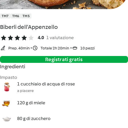
TM7
TM6
TM5
Biberli dell'Appenzello
4.0
1 valutazione
Prep. 40min
Totale 2h 20min
10 pezzi
Registrati gratis
Ingredienti
Impasto
1 cucchiaio di acqua di rose
a piacere
120 g di miele
80 g di zucchero