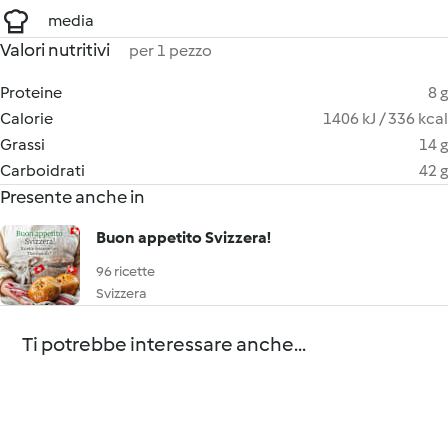
media
Valori nutritivi
per 1 pezzo
Proteine
8 g
Calorie
1406 kJ / 336 kcal
Grassi
14 g
Carboidrati
42 g
Presente anche in
Buon appetito Svizzera!
96 ricette
Svizzera
Ti potrebbe interessare anche...