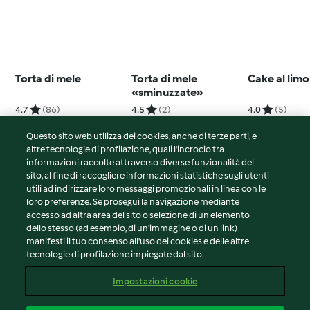
Torta di mele
Torta di mele
Cake al lim
«sminuzzate»
4.7
(86)
4.5
(2)
4.0
(5)
Questo sito web utilizza dei cookies, anche di terze parti, e
altre tecnologie di profilazione, quali l’incrocio tra
informazioni raccolte attraverso diverse funzionalità del
sito, al fine di raccogliere informazioni statistiche sugli utenti
© Copyright 2026
utili ad indirizzare loro messaggi promozionali in linea con le
loro preferenze. Se prosegui la navigazione mediante
Termini del servizio
accesso ad altra area del sito o selezione di un elemento
Informativa sulla privacy
dello stesso (ad esempio, di un'immagine o di un link)
Avvertenze generali
manifesti il tuo consenso all'uso dei cookies e delle altre
tecnologie di profilazione impiegate dal sito.
Note legali
Cookie
Impostazioni cookie
Contenuto del rapporto