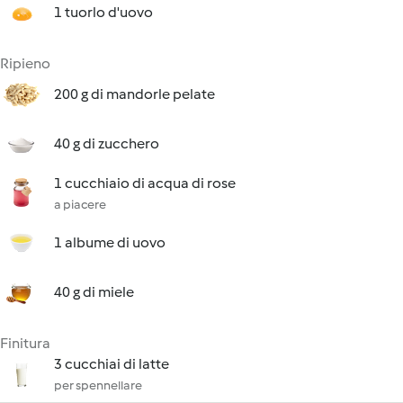
1 tuorlo d'uovo
Ripieno
200 g di mandorle pelate
40 g di zucchero
1 cucchiaio di acqua di rose
a piacere
1 albume di uovo
40 g di miele
Finitura
3 cucchiai di latte
per spennellare