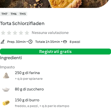
TM7
TM6
TM5
Torta Schlorzifladen
Nessuna valutazione
Prep. 30min
Totale 1h 35min
8 pezzi
Registrati gratis
Ingredienti
Impasto
250 g di farina
+ q.b per spianare
80 g di zucchero
150 g di burro
freddo, a pezzi , + q.b per lo stampo