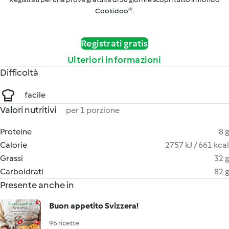
Cookidoo®.
Registrati gratis
Ulteriori informazioni
Difficoltà
facile
Valori nutritivi
per 1 porzione
Proteine
8 g
Calorie
2757 kJ / 661 kcal
Grassi
32 g
Carboidrati
82 g
Presente anche in
Buon appetito Svizzera!
96 ricette