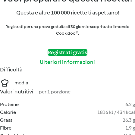
Questa e altre 100 000 ricette ti aspettano!
Registrati per una prova gratuita di 30 giorni e scopri tutto il mondo
Cookidoo®.
Registrati gratis
Ulteriori informazioni
Difficoltà
media
Valori nutritivi
per 1 porzione
Proteine
6.2 g
Calorie
1816 kJ / 434 kcal
Grassi
26.3 g
Fibre
1.9 g