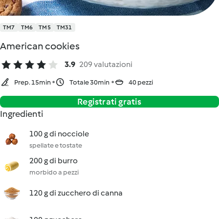
TM7
TM6
TM5
TM31
American cookies
3.9
209 valutazioni
Prep. 15min
Totale 30min
40 pezzi
Registrati gratis
Ingredienti
100 g di nocciole
spellate e tostate
200 g di burro
morbido a pezzi
120 g di zucchero di canna