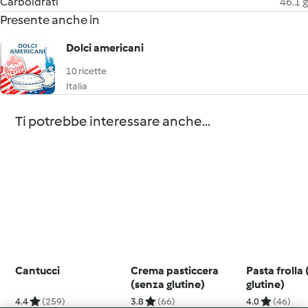
Carboidrati
46.1 g
Presente anche in
Dolci americani
10 ricette
Italia
Ti potrebbe interessare anche...
Cantucci
Crema pasticcera
Pasta frolla
(senza glutine)
glutine)
4.4
(259)
3.8
(66)
4.0
(46)