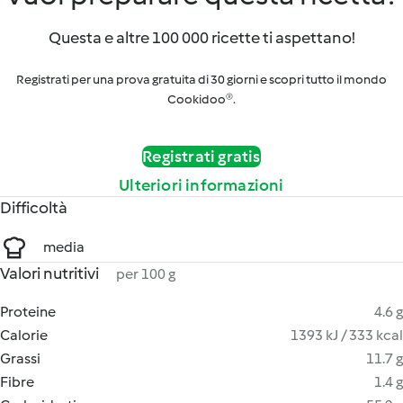
Questa e altre 100 000 ricette ti aspettano!
Registrati per una prova gratuita di 30 giorni e scopri tutto il mondo
Cookidoo®.
Registrati gratis
Ulteriori informazioni
Difficoltà
media
Valori nutritivi
per 100 g
Proteine
4.6 g
Calorie
1393 kJ / 333 kcal
Grassi
11.7 g
Fibre
1.4 g