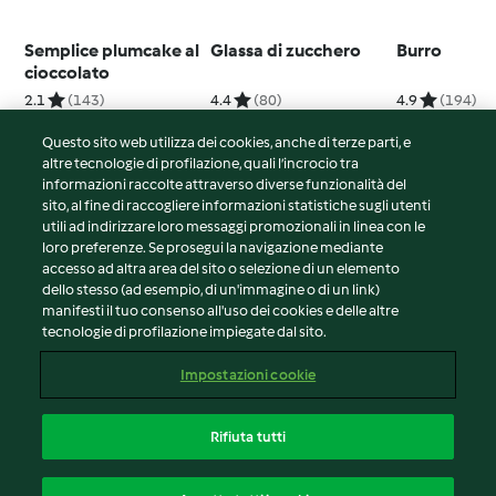
Semplice plumcake al
Glassa di zucchero
Burro
cioccolato
2.1
(143)
4.4
(80)
4.9
(194)
Questo sito web utilizza dei cookies, anche di terze parti, e
altre tecnologie di profilazione, quali l’incrocio tra
informazioni raccolte attraverso diverse funzionalità del
sito, al fine di raccogliere informazioni statistiche sugli utenti
© Copyright 2026
utili ad indirizzare loro messaggi promozionali in linea con le
loro preferenze. Se prosegui la navigazione mediante
Termini del servizio
accesso ad altra area del sito o selezione di un elemento
Informativa sulla privacy
dello stesso (ad esempio, di un'immagine o di un link)
Avvertenze generali
manifesti il tuo consenso all'uso dei cookies e delle altre
tecnologie di profilazione impiegate dal sito.
Note legali
Cookie
Impostazioni cookie
Contenuto del rapporto
Recesso dal contratto
Rifiuta tutti
Dichiarazione di accessibilità