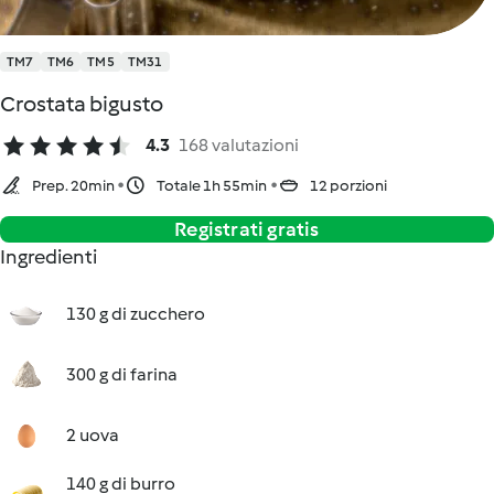
TM7
TM6
TM5
TM31
Crostata bigusto
4.3
168 valutazioni
Prep. 20min
Totale 1h 55min
12 porzioni
Registrati gratis
Ingredienti
130 g di zucchero
300 g di farina
2 uova
140 g di burro