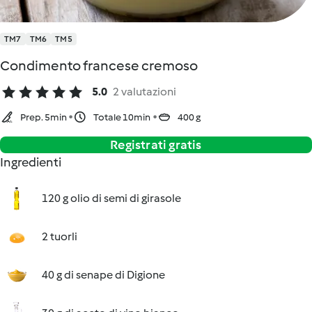
TM7
TM6
TM5
Condimento francese cremoso
5.0
2 valutazioni
Prep. 5min
Totale 10min
400 g
Registrati gratis
Ingredienti
120 g olio di semi di girasole
2 tuorli
40 g di senape di Digione