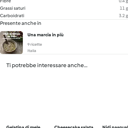
Fibre
0.4 g
Grassi saturi
11 g
Carboidrati
3.2 g
Presente anche in
Una marcia in più
9 ricette
Italia
Ti potrebbe interessare anche...
Gelatina di mele
Cheesecake salata
Nidi pasqual