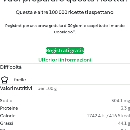
Questa e altre 100 000 ricette ti aspettano!
Registrati per una prova gratuita di 30 giorni e scopri tutto il mondo
Cookidoo®.
Registrati gratis
Ulteriori informazioni
Difficoltà
facile
Valori nutritivi
per 100 g
Sodio
304.1 mg
Proteine
3.3 g
Calorie
1742.4 kJ / 416.5 kcal
Grassi
44.1 g