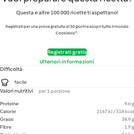
Questa e altre 100 000 ricette ti aspettano!
Registrati per una prova gratuita di 30 giorni e scopri tutto il mondo
Cookidoo®.
Registrati gratis
Ulteriori informazioni
Difficoltà
facile
Valori nutritivi
per 1 porzione
Proteine
9.6 g
Calorie
2167 kJ / 518 kcal
Grassi
38.9 g
Fibre
1.9 g