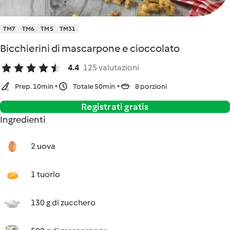
TM7
TM6
TM5
TM31
Bicchierini di mascarpone e cioccolato
4.4
125 valutazioni
Prep. 10min
Totale 50min
8 porzioni
Registrati gratis
Ingredienti
2 uova
1 tuorlo
130 g di zucchero