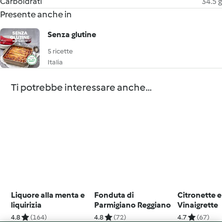
Carboidrati
34.5 g
Presente anche in
Senza glutine
5 ricette
Italia
Ti potrebbe interessare anche...
Liquore alla menta e
Fonduta di
Citronette e
liquirizia
Parmigiano Reggiano
Vinaigrette
4.8
(164)
4.8
(72)
4.7
(67)