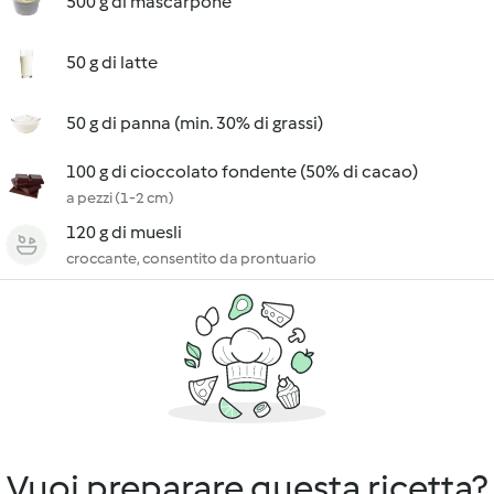
500 g di mascarpone
50 g di latte
50 g di panna (min. 30% di grassi)
100 g di cioccolato fondente (50% di cacao)
a pezzi (1-2 cm)
120 g di muesli
croccante, consentito da prontuario
Vuoi preparare questa ricetta?