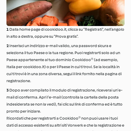
Dalla home page di cookidoo.it, clicca su “Registrati”, nell’angolo
in alto a destra, oppure su “Prova gratis”.
Inserisci un indirizzo e-mail valido, una password sicura e
seleziona il tuo Paese o la tua regione. Puoi registrarti solo ad un
Paese appartenente al tuo dominio Cookidoo® (ad esempio,
Italia per cookidoo.it) o per il Paese in cui ti trovi. Se la località in
cui ti trovi è in una zona diversa, segui il link fornito nella pagina di
registrazione.
Dopo aver compilato il modulo di registrazione, riceverai un’e-
mail di conferma. Apri l’e-mail (controlla la cartella della posta
indesiderata se non la vedi), fai clic sul link di conferma ed è tutto
pronto per iniziare.
Ricordati che per registrarti a Cookidoo® non puoi usare i tuoi
dati di accesso esistenti su altri siti Vorwerk e che la registrazione e