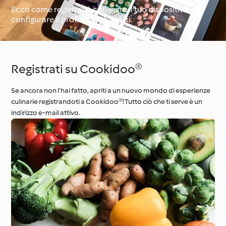
Ecco come registrarti, collegare il tuo dispositivo,
configurare il profilo e abbonarti.
Il giro del mondo con
Impara con
Cookidoo®
Cookidoo®
Registrati su Cookidoo®
Se ancora non l’hai fatto, apriti a un nuovo mondo di esperienze
culinarie registrandoti a Cookidoo®! Tutto ciò che ti serve è un
indirizzo e-mail attivo.