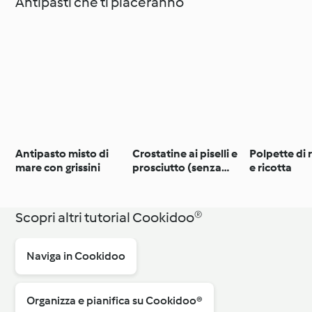
Antipasti che ti piaceranno
Antipasto misto di
Crostatine ai piselli e
Polpette di 
mare con grissini
prosciutto (senza
e ricotta
glutine)
Scopri altri tutorial Cookidoo®
Naviga in Cookidoo
Organizza e pianifica su Cookidoo®