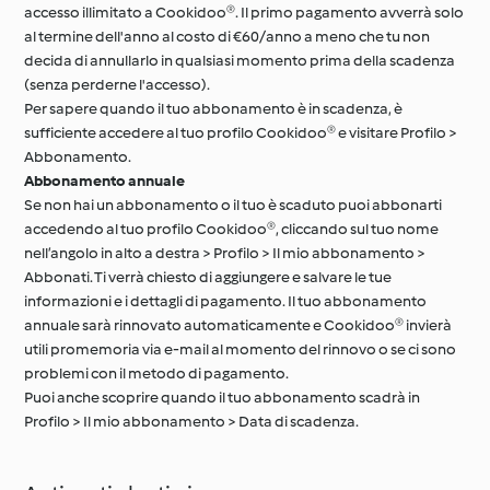
accesso illimitato a Cookidoo®. Il primo pagamento avverrà solo
al termine dell'anno al costo di €60/anno a meno che tu non
decida di annullarlo in qualsiasi momento prima della scadenza
(senza perderne l'accesso).
Per sapere quando il tuo abbonamento è in scadenza, è
sufficiente accedere al tuo profilo Cookidoo® e visitare Profilo >
Abbonamento.
Abbonamento annuale
Se non hai un abbonamento o il tuo è scaduto puoi abbonarti
accedendo al tuo profilo Cookidoo®, cliccando sul tuo nome
nell’angolo in alto a destra > Profilo > Il mio abbonamento >
Abbonati. Ti verrà chiesto di aggiungere e salvare le tue
informazioni e i dettagli di pagamento. Il tuo abbonamento
annuale sarà rinnovato automaticamente e Cookidoo® invierà
utili promemoria via e-mail al momento del rinnovo o se ci sono
problemi con il metodo di pagamento.
Puoi anche scoprire quando il tuo abbonamento scadrà in
Profilo > Il mio abbonamento > Data di scadenza.