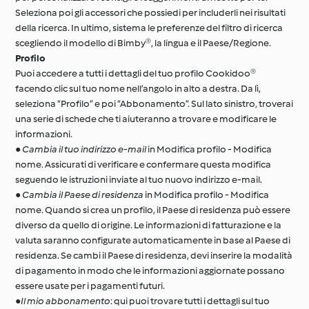
Seleziona poi gli accessori che possiedi per includerli nei risultati
della ricerca. In ultimo, sistema le preferenze del filtro di ricerca
scegliendo il modello di Bimby®, la lingua e il Paese/Regione.
Profilo
Puoi accedere a tutti i dettagli del tuo profilo Cookidoo®
facendo clic sul tuo nome nell’angolo in alto a destra. Da lì,
seleziona “Profilo” e poi “Abbonamento”. Sul lato sinistro, troverai
una serie di schede che ti aiuteranno a trovare e modificare le
informazioni.
●
Cambia il tuo indirizzo e-mail
in Modifica profilo - Modifica
nome. Assicurati di verificare e confermare questa modifica
seguendo le istruzioni inviate al tuo nuovo indirizzo e-mail.
●
Cambia il Paese di residenza
in Modifica profilo - Modifica
nome. Quando si crea un profilo, il Paese di residenza può essere
diverso da quello di origine. Le informazioni di fatturazione e la
valuta saranno configurate automaticamente in base al Paese di
residenza. Se cambi il Paese di residenza, devi inserire la modalità
di pagamento in modo che le informazioni aggiornate possano
essere usate per i pagamenti futuri.
●
Il mio abbonamento
: qui puoi trovare tutti i dettagli sul tuo