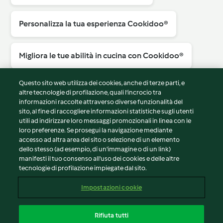
Personalizza la tua esperienza Cookidoo®
Migliora le tue abilità in cucina con Cookidoo®
Questo sito web utilizza dei cookies, anche di terze parti, e
Scopri altri prodotti Bimby®
altre tecnologie di profilazione, quali l’incrocio tra
informazioni raccolte attraverso diverse funzionalità del
sito, al fine di raccogliere informazioni statistiche sugli utenti
utili ad indirizzare loro messaggi promozionali in linea con le
loro preferenze. Se prosegui la navigazione mediante
accesso ad altra area del sito o selezione di un elemento
© Copyright 2026
dello stesso (ad esempio, di un'immagine o di un link)
manifesti il tuo consenso all'uso dei cookies e delle altre
Termini del servizio
tecnologie di profilazione impiegate dal sito.
Informativa sulla privacy
Avvertenze generali
Impostazioni cookie
Note legali
Cookie
Rifiuta tutti