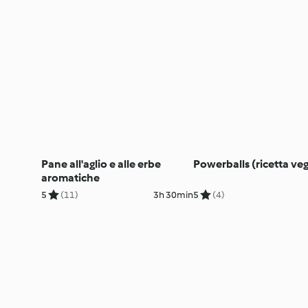
Pane all'aglio e alle erbe
Powerballs (ricetta ve
aromatiche
5
(11)
3h 30min
5
(4)