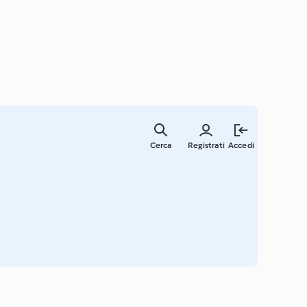
Vai
al
Cerca
Registrati
Accedi
contenut
principal