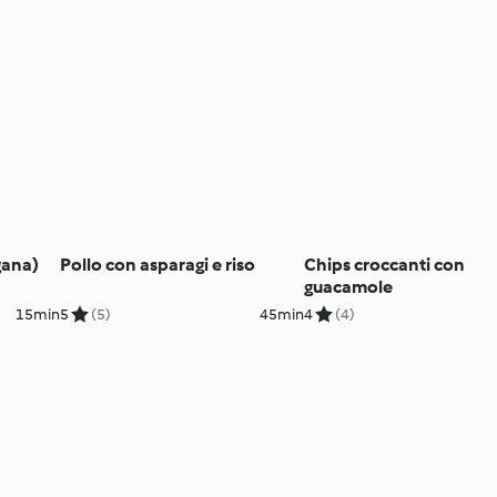
gana)
Pollo con asparagi e riso
Chips croccanti con
guacamole
15min
5
(5)
45min
4
(4)