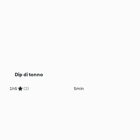
Dip di tonno
1h
5
(2)
5min